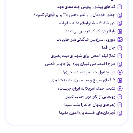
کدهای پیشواز پویش چله دعای عهد
چطور خودمان را از نظر ذهنی ۳۸ برابر قوی‌تر کنیم؟
کن ۲۰۲۵؛ جشنواره‌ای علیه خانواده
راز افرادی که کمتر ضرر می‌کنند!
دورود، سرزمین شگفتی‌های طبیعت
جان فدا
نماز لیله الدفن برای شهدای بیت رهبری
طرح اختصاصی تبیان ویژه روز جهانی قدس
فومو؛ غول جیب‌بر فضای مجازی!
۵ غذای سریع و سالم برای طبیعت‌گردی
نتیجه حمله آمریکا به ایران چیست؟
رونمایی از اتاق برق جدید تبیان
زهرهای پنهان خانه را بشناسید!
قهرمان‌های خسته یا والدین مفید!