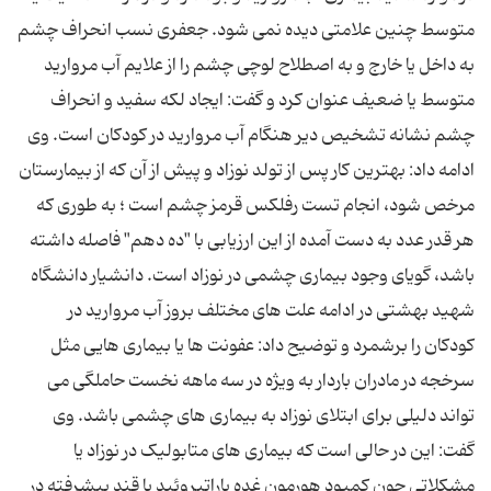
متوسط چنین علامتی دیده نمی ‌شود. جعفری نسب انحراف چشم
به داخل یا خارج و به اصطلاح لوچی چشم را از علایم آب مروارید
متوسط یا ضعیف عنوان کرد و گفت: ایجاد لکه سفید و انحراف
چشم نشانه تشخیص دیر هنگام آب مروارید در کودکان است. وی
ادامه داد: بهترین کار پس از تولد نوزاد و پیش از آن که از بیمارستان
مرخص شود، انجام تست رفلکس قرمز چشم است ؛ به طوری که
هر قدر عدد به دست آمده از این ارزیابی با "ده دهم" فاصله داشته
باشد، گویای وجود بیماری چشمی در نوزاد است. دانشیار دانشگاه
شهید بهشتی در ادامه علت‌ های مختلف بروز آب مروارید در
کودکان را برشمرد و توضیح داد: عفونت ‌ها یا بیماری ‌هایی مثل
سرخجه در مادران باردار به ویژه در سه ماهه نخست حاملگی می
‌تواند دلیلی برای ابتلای نوزاد به بیماری ‌های چشمی باشد. وی
گفت: این در حالی است که بیماری‌ های متابولیک در نوزاد یا
مشکلاتی چون کمبود هورمون غده پاراتیروئید یا قند پیشرفته در