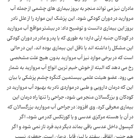
مادران نیز می ‌تواند منجر به بروز بیماری ‌های چشمی از جمله آب
مروارید در دوران کودکی شود. این پزشک این موارد را از علل نادر
بروز این بیماری دانست و توضیح داد: در بیشتر مواقع آب مروارید
در کودکان جنبه ارثی دارد؛ به طوری که یا پدر و مادر در دوران کودکی
این مشکل را داشته ‌اند یا ناقل این بیماری بوده ‌اند. این در حالی
است که در برخی موارد نیز آب مروارید بدون هیچ علت مشخصی
رخ می ‌دهد که البته از خوش خیم ترین انواع آب مروارید به شمار
می ‌رود. عضو هیئت علمی بیستمین کنگره چشم پزشکی با بیان
این که درمان دارویی و طبی در مواردی نادر به بهبود آب مروارید در
کودکان و بزرگسالان منجر می‌ شود، جراحی را تنها راه درمان این
بیماری معرفی کرد. وی افزود: در جراحی آب مروارید بزرگسالان که
در آن یا هسته مرکزی عدسی و یا کورتکس کدر می ‌شود، اگر
کپسول داخل عدسی باقی بماند دیگر دید فرد تار نمی ‌شود و اگر
هم چنین اتفاقی بیفتد با لیزر قابل درمان است. جعفری نسب