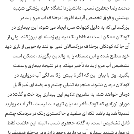
محمد رضا جعفری نسب، دانشیار دانشگاه علوم پزشکی شهید
بهشتی و فوق تخصص قرنیه افزود: برخلاف آب مروارید در
بزرگسالی که به دلیل کهولت سن ایجاد می ‌شود، این بیماری در
کودکان ممکن است به خاطر یک بیماری زمینه ‌ای بروز کند، ولی از
آن جا که کودکان برخلاف بزرگسالان نمی ‌توانند به خوبی از تاری دید
خود مطلع شده و این مسئله را به والدین بگویند، ممکن است
تشخیص آب مروارید به تأخیر بیفتد و در نتیجه بیماری وسعت
بگیرد. وی با بیان این که اگر تا پیش از 6 سالگی آب مروارید در
کودکان درمان نشود، منجر به تنبلی چشم و عارضه ‌ای غیر قابل
درمان خواهد شد، به تشریح علایم این بیماری پرداخت و گفت: در
دوران نوزادی که کودک قادر به بیان تاری دید نیست، اگر آب مروارید
نسبتاً شدید باشد لکه‌ ای سفید یا خاکستری رنگ در مردمک چشم
قابل تشخیص است. به گفته جعفری نسب، البته این علامت فقط
در موارد شدید بیماری آب مروارید وجود دارد و در مرحله ضعیف یا