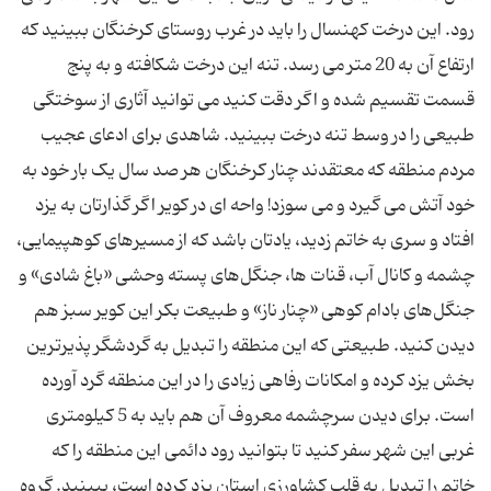
رود. این درخت کهنسال را باید در غرب روستای کرخنگان ببینید که
ارتفاع آن به 20 متر می رسد. تنه این درخت شکافته و به پنج
قسمت تقسیم شده و اگر دقت کنید می توانید آثاری از سوختگی
طبیعی را در وسط تنه درخت ببینید. شاهدی برای ادعای عجیب
مردم منطقه که معتقدند چنار کرخنگان هر صد سال یک بار خود به
خود آتش می گیرد و می سوزد! واحه ای در کویر اگر گذارتان به یزد
افتاد و سری به خاتم زدید، یادتان باشد که از مسیرهای کوهپیمایی،
چشمه و کانال آب، قنات ها، جنگل‌های پسته وحشی «باغ شادی» و
جنگل‌های بادام كوهی «چنار ناز» و طبیعت بکر این کویر سبز هم
دیدن کنید. طبیعتی که این منطقه را تبدیل به گردشگر پذیرترین
بخش یزد کرده و امکانات رفاهی زیادی را در این منطقه گرد آورده
است. برای دیدن سرچشمه معروف آن هم باید به 5 کیلومتری
غربی این شهر سفر کنید تا بتوانید رود دائمی این منطقه را که
خاتم را تبدیل به قلب کشاورزی استان یزد کرده است، ببینید. گروه