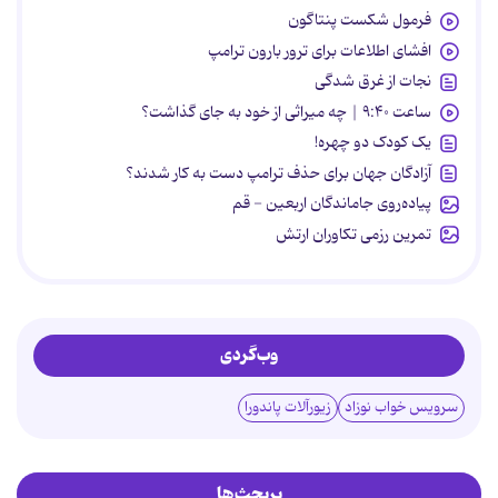
فرمول شکست پنتاگون
افشای اطلاعات برای ترور بارون ترامپ
نجات از غرق شدگی
ساعت ۹:۴۰ | چه میراثی از خود به جای گذاشت؟
یک کودک دو چهره!
آزادگان جهان برای حذف ترامپ دست به کار شدند؟
پیاده‌روی جاماندگان اربعین - قم
تمرین رزمی تکاوران ارتش
وب‌گردی
سرویس خواب نوزاد
زیورآلات پاندورا
پربحث‌ها