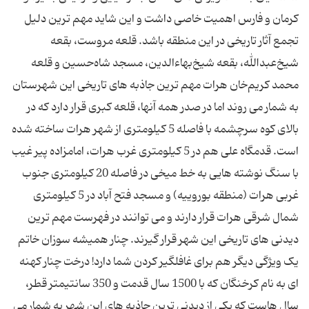
کرمان و فارس اهمیت خاصی داشت و این شاید مهم ترین دلیل
تجمع آثار تاریخی در این منطقه باشد. قلعه مروست، بقعه
شیخ‌عبدالله، ‌بقعه شیخ‌بهاءالدین، مسجد شاه‌حسین و قلعه
محمد كریم‌خان هرات مهم ترین جاذبه های تاریخی این شهرستان
به شمار می روند اما در صدر همه آنها، قلعه کبری قرار دارد که در
بالای کوه سرچشمه با فاصله 5 کیلومتری از شهر هرات ساخته شده
است. قدمگاه علی هم در 5 کیلومتری غرب هرات، امامزاده پیر غیب
با سنگ نوشته هایی به خط میخی در فاصله 20 کیلومتری جنوب
غربی هرات (منطقه بوروییه) و مسجد فتح آباد در 5 کیلومتری
شمال شرقی هرات قرار دارند و می توانند در فهرست مهم ترین
دیدنی های تاریخی این شهر قرار گیرند. چنار همیشه سوزان خاتم
یک ویژگی دیگر هم برای غافلگیر کردن شما دارد! درخت چنار کهنه
ای به نام کرخنگان که با 1500 سال قدمت و 350 سانتیمتر قطر،
سال هاست که یکی از دیدنی ترین جاذبه های این شهر به شمار می