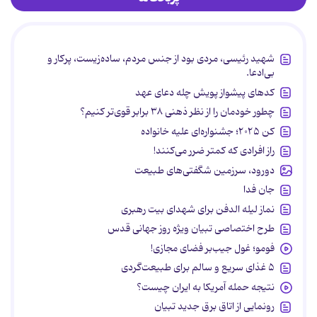
شهید رئیسی، مردی بود از جنس مردم، ساده‌زیست، پرکار و
بی‌ادعا.
کدهای پیشواز پویش چله دعای عهد
چطور خودمان را از نظر ذهنی ۳۸ برابر قوی‌تر کنیم؟
کن ۲۰۲۵؛ جشنواره‌ای علیه خانواده
راز افرادی که کمتر ضرر می‌کنند!
دورود، سرزمین شگفتی‌های طبیعت
جان فدا
نماز لیله الدفن برای شهدای بیت رهبری
طرح اختصاصی تبیان ویژه روز جهانی قدس
فومو؛ غول جیب‌بر فضای مجازی!
۵ غذای سریع و سالم برای طبیعت‌گردی
نتیجه حمله آمریکا به ایران چیست؟
رونمایی از اتاق برق جدید تبیان