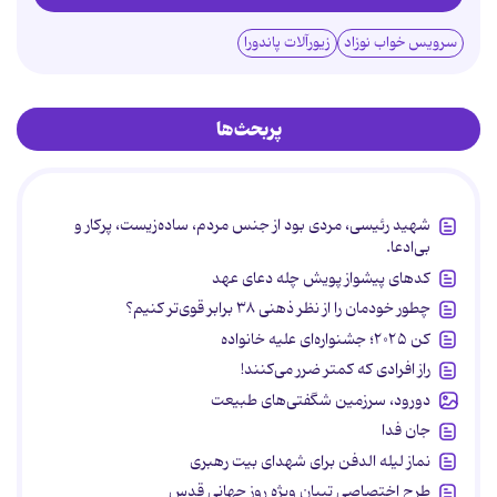
سرویس خواب نوزاد
زیورآلات پاندورا
پربحث‌ها
شهید رئیسی، مردی بود از جنس مردم، ساده‌زیست، پرکار و
بی‌ادعا.
کدهای پیشواز پویش چله دعای عهد
چطور خودمان را از نظر ذهنی ۳۸ برابر قوی‌تر کنیم؟
کن ۲۰۲۵؛ جشنواره‌ای علیه خانواده
راز افرادی که کمتر ضرر می‌کنند!
دورود، سرزمین شگفتی‌های طبیعت
جان فدا
نماز لیله الدفن برای شهدای بیت رهبری
طرح اختصاصی تبیان ویژه روز جهانی قدس