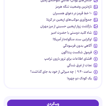
جنگل‌های یونان؛ نقاشیِ سوخته‌ی زمین
تازه‌ترین وضعیت تنگه هرمز
۱۰ خط قرمز در دعوای همسران
جمع‌آوری موکب‌های اربعین در کربلا
بازگشت زوار اربعین حسینی از مرز مهران
شاه کلید دوستی با حضرت امیر
اوکراین سند منگوله‌دار آمریکا!
آگاهی بدون فرسودگی
فرمول شکست پنتاگون
افشای اطلاعات برای ترور بارون ترامپ
نجات از غرق شدگی
ساعت ۹:۴۰ | چه میراثی از خود به جای گذاشت؟
یک کودک دو چهره!
وب‌گردی