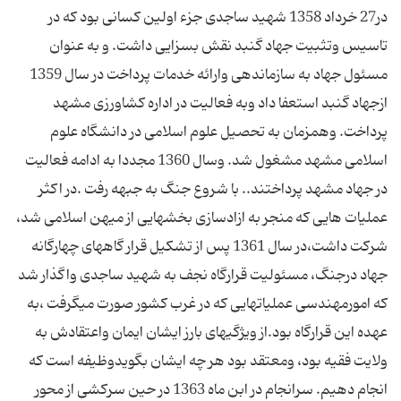
در27 خرداد 1358 شهید ساجدی جزء اولین کسانی بود که در
تاسیس وتثبیت جهاد گنبد نقش بسزایی داشت. و به عنوان
مسئول جهاد به سازماندهی وارائه خدمات پرداخت در سال 1359
ازجهاد گنبد استعفا داد وبه فعالیت در اداره کشاورزی مشهد
پرداخت. وهمزمان به تحصیل علوم اسلامی در دانشگاه علوم
اسلامی مشهد مشغول شد. وسال 1360 مجددا به ادامه فعالیت
در جهاد مشهد پرداختند.. با شروع جنگ به جبهه رفت .در اکثر
عملیات هایی که منجر به ازادسازی بخشهایی از میهن اسلامی شد،
شرکت داشت،در سال 1361 پس از تشکیل قرار گاههای چهارگانه
جهاد درجنگ، مسئولیت قرارگاه نجف به شهید ساجدی واگذار شد
که امورمهندسی عملیاتهایی که در غرب کشور صورت میگرفت ،به
عهده این قرارگاه بود.از ویژگیهای بارز ایشان ایمان واعتقادش به
ولایت فقیه بود، ومعتقد بود هر چه ایشان بگویدوظیفه است که
انجام دهیم. سرانجام در ابن ماه 1363 در حین سرکشی از محور