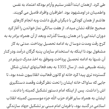
طی کرد. ازهمان ابتداآنقدر سلیم وآرام بودکه اعتماد به نفس
واطمینان در اومشهود بود. اطرافیان وافراد فامیل می گویند.
هاشم از همان کودکی با دیگران فرق داشت وبه انجام کارهای
صحیح علاقه نشان میداد. از هفت سالگی نماز خواندن را آغاز کرد
دوران ابتدایی را در همان روستا گذراند وبعد از آن همراه برادر به به
کرج رفت ومدت دوسا ل به ادامه تحصیل پرداخت. مدتی به کار
مشغول بود،تا اینکه به استخدام سازمان پنبه گرگان درآمد.ودر کنار
آن شبها به ادامه تحصیل پرداخت وموفق به اخذ مدرک دیپلم در
رشته طبیعی شد. از سال 1355 به بعد فعالیتهای ایشان شکل
گسترده تری پیدا کرد خانه او کانون فعالیت انقلابیون شده بود، تا
جایی که ساواک خانه ایشان را تحت نظر گرفت وقصد دستگیری
اش را داشت. پس از اینکه امام دستور تشکیل کمیته را دادند.،
ایشان به همراه سایر افراد حزب الله جزء موسسین کمیته انقلاب
اسلامی در گنبد بود، با فرمان امام مبنی بر تشکیل جهاد سازندگی