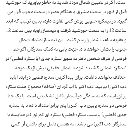
است. اگر در تعیین شمال مردد شدید به خاطر بیاورید که خورشید
قبل از ظهر در سمت مشرق و هنگام عصر در سمت مغرب قرار می
گیرد. در نیمکره جنوبی روش کمی تفاوت دارد، بدین ترتیب که ابتدا
ساعت 12 را به سمت خورشید گرفته و نیمساز زاویه بین ساعت 12
و عقربه ساعت شمار را رسم کنید. این نیمساز امتداد شمال-
جنوب را نشان خواهد داد. جهت یابی به کمک ستارگان اگر خط
فرضی از طرف شخص ناظر به سوی ستاره جدی (یا ستاره قطبی) در
نیمکره شمالی کشیده شود با شمال حقیقی بیش از یک درجه
اختلاف نخواهد داشت. برای پیدا کردن ستاره قطبی در ابتدا باید
دب اکبر را بیابید. دب اکبر یا آب گردان (ملاقه) مجموع هفت ستاره
پر نور است که به سادگی در آسمان قابل تشخیص است. با یک خط
فرضی دو ستاره پایین دب اکبر را پنج برابر امتداد داده تا به ستاره
جدی (قطبی) برسید. ستاره قطبی؛ ستاره ای کم نور (در مقایسه با
ستارگان دب اکبر) می باشد، به همین دلیل برای یافتن آن کمی