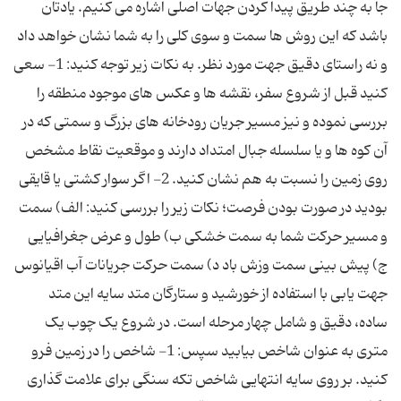
جا به چند طریق پیدا کردن جهات اصلی اشاره می کنیم. یادتان
باشد که این روش ها سمت و سوی کلی را به شما نشان خواهد داد
و نه راستای دقیق جهت مورد نظر. به نکات زیر توجه کنید: 1- سعی
کنید قبل از شروع سفر، نقشه ها و عکس های موجود منطقه را
بررسی نموده و نیز مسیر جریان رودخانه های بزرگ و سمتی که در
آن کوه ها و یا سلسله جبال امتداد دارند و موقعیت نقاط مشخص
روی زمین را نسبت به هم نشان کنید. 2- اگر سوار کشتی یا قایقی
بودید در صورت بودن فرصت؛ نکات زیر را بررسی کنید: الف) سمت
و مسیر حرکت شما به سمت خشکی ب) طول و عرض جغرافیایی
ج) پیش بینی سمت وزش باد د) سمت حرکت جریانات آب اقیانوس
جهت یابی با استفاده از خورشید و ستارگان متد سایه این متد
ساده، دقیق و شامل چهار مرحله است. در شروع یک چوب یک
متری به عنوان شاخص بیابید سپس: 1- شاخص را در زمین فرو
کنید. بر روی سایه انتهایی شاخص تکه سنگی برای علامت گذاری