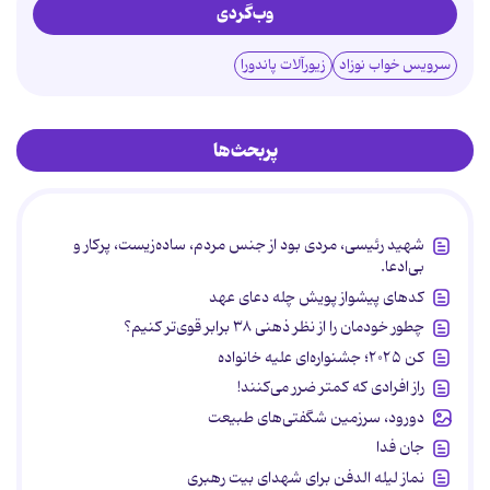
وب‌گردی
سرویس خواب نوزاد
زیورآلات پاندورا
پربحث‌ها
شهید رئیسی، مردی بود از جنس مردم، ساده‌زیست، پرکار و
بی‌ادعا.
کدهای پیشواز پویش چله دعای عهد
چطور خودمان را از نظر ذهنی ۳۸ برابر قوی‌تر کنیم؟
کن ۲۰۲۵؛ جشنواره‌ای علیه خانواده
راز افرادی که کمتر ضرر می‌کنند!
دورود، سرزمین شگفتی‌های طبیعت
جان فدا
نماز لیله الدفن برای شهدای بیت رهبری