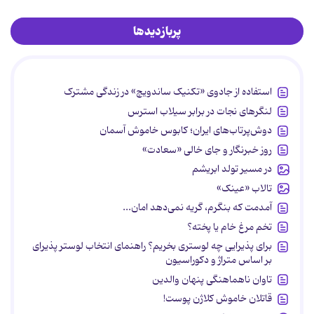
پربازدیدها
استفاده از جادوی «تکنیک ساندویچ» در زندگی مشترک
لنگرهای نجات در برابر سیلاب استرس
دوش‌پرتاب‌های ایران؛ کابوس خاموش آسمان
روز خبرنگار و جای خالی «سعادت»
در مسیر تولد ابریشم
تالاب «عینک»
آمدمت که بنگرم، گریه نمی‌دهد امان...
تخم مرغ خام یا پخته؟
برای پذیرایی چه لوستری بخریم؟ راهنمای انتخاب لوستر پذیرای
بر اساس متراژ و دکوراسیون
تاوان ناهماهنگی پنهان والدین
قاتلان خاموش کلاژن پوست!