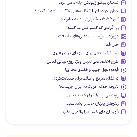
کدهای پیشواز پویش چله دعای عهد
چطور خودمان را از نظر ذهنی ۳۸ برابر قوی‌تر کنیم؟
کن ۲۰۲۵؛ جشنواره‌ای علیه خانواده
راز افرادی که کمتر ضرر می‌کنند!
دورود، سرزمین شگفتی‌های طبیعت
جان فدا
نماز لیله الدفن برای شهدای بیت رهبری
طرح اختصاصی تبیان ویژه روز جهانی قدس
فومو؛ غول جیب‌بر فضای مجازی!
۵ غذای سریع و سالم برای طبیعت‌گردی
نتیجه حمله آمریکا به ایران چیست؟
رونمایی از اتاق برق جدید تبیان
زهرهای پنهان خانه را بشناسید!
قهرمان‌های خسته یا والدین مفید!