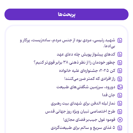
پربحث‌ها
شهید رئیسی، مردی بود از جنس مردم، ساده‌زیست، پرکار و
بی‌ادعا.
کدهای پیشواز پویش چله دعای عهد
چطور خودمان را از نظر ذهنی ۳۸ برابر قوی‌تر کنیم؟
کن ۲۰۲۵؛ جشنواره‌ای علیه خانواده
راز افرادی که کمتر ضرر می‌کنند!
دورود، سرزمین شگفتی‌های طبیعت
جان فدا
نماز لیله الدفن برای شهدای بیت رهبری
طرح اختصاصی تبیان ویژه روز جهانی قدس
فومو؛ غول جیب‌بر فضای مجازی!
۵ غذای سریع و سالم برای طبیعت‌گردی