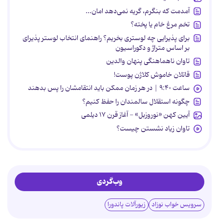
آمدمت که بنگرم، گریه نمی‌دهد امان...
تخم مرغ خام یا پخته؟
برای پذیرایی چه لوستری بخریم؟ راهنمای انتخاب لوستر پذیرای
بر اساس متراژ و دکوراسیون
تاوان ناهماهنگی پنهان والدین
قاتلان خاموش کلاژن پوست!
ساعت ۹:۴۰ | در هر زمان ممکن باید انتقامشان را پس بدهند
چگونه استقلال سالمندان را حفظ کنیم؟
آیین کهن «نوروزبل» - آغاز قرن ۱۷ دیلمی
تاوان زیاد نشستن چیست؟
وب‌گردی
سرویس خواب نوزاد
زیورآلات پاندورا