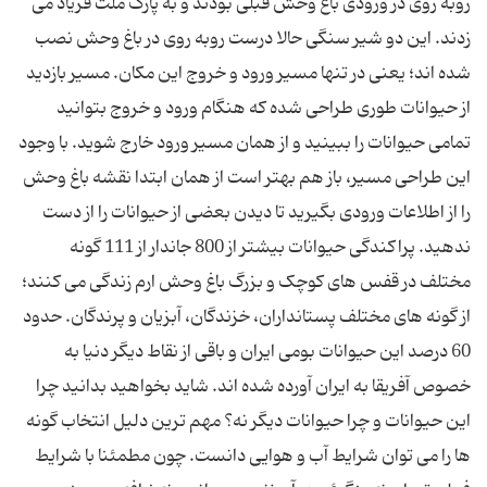
روبه روی در ورودی باغ وحش قبلی بودند و به پارک ملت فریاد می
زدند. این دو شیر سنگی حالا درست روبه روی در باغ وحش نصب
شده اند؛ یعنی در تنها مسیر ورود و خروج این مکان. مسیر بازدید
از حیوانات طوری طراحی شده که هنگام ورود و خروج بتوانید
تمامی حیوانات را ببینید و از همان مسیر ورود خارج شوید. با وجود
این طراحی مسیر، باز هم بهتر است از همان ابتدا نقشه باغ وحش
را از اطلاعات ورودی بگیرید تا دیدن بعضی از حیوانات را از دست
ندهید. پراکندگی حیوانات بیشتر از 800 جاندار از 111 گونه
مختلف در قفس های کوچک و بزرگ باغ وحش ارم زندگی می کنند؛
از گونه های مختلف پستانداران، خزندگان، آبزیان و پرندگان. حدود
60 درصد این حیوانات بومی ایران و باقی از نقاط دیگر دنیا به
خصوص آفریقا به ایران آورده شده اند. شاید بخواهید بدانید چرا
این حیوانات و چرا حیوانات دیگر نه؟ مهم ترین دلیل انتخاب گونه
ها را می توان شرایط آب و هوایی دانست. چون مطمئنا با شرایط