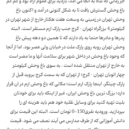
جز زمانی که شاه به آنجا می آمد، بازدید برای عموم آزاد بود و کم کم
باغ وحش گسترش یافت تا به شکل کنونی در آمد و اکنون باغ
وحش تهران در زمینی به وسعت هفت هکتار خارج از شهر تهران در
کیلومتر 4 بزرگراه تهران – کرج جنب پارک ارم مستقر است. البته
پدرها و مادرها حتما به یاد دارند که تا همین دو دهه پیش باغ
وحش تهران روبه روی پارک ملت در خیابان ولی عصر بود. اما از آنجا
که وجود باغ وحش در داخل شهر برای سلامت آنها و ما مضر است
به خارج از تهران منتقل شده است . به سوی باغ وحش کیلومتر
چهار اتوبان تهران – کرج؛ از تهران که به سمت کرج بروید قبل از
پارک چیتگر. اینجا پارک ارم است؛ مکانی که باغ وحش ارم در ان قرار
دارد؛ بزرگ ترین باغ وحش ایران، غیر از اینکه باید برای خودتان
بلیت تهیه کنید برای وسایل نقلیه خود هم باید هزینه ای را
بپردازید. ورودیه نفری150-0 تومان است. البته این قیمت برای
دانش آموزانی که از طرف مدارس می آیند نصف می شود. قیمت