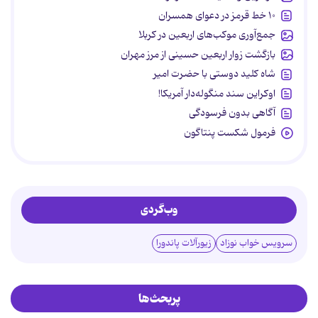
۱۰ خط قرمز در دعوای همسران
جمع‌آوری موکب‌های اربعین در کربلا
بازگشت زوار اربعین حسینی از مرز مهران
شاه کلید دوستی با حضرت امیر
اوکراین سند منگوله‌دار آمریکا!
آگاهی بدون فرسودگی
فرمول شکست پنتاگون
وب‌گردی
سرویس خواب نوزاد
زیورآلات پاندورا
پربحث‌ها