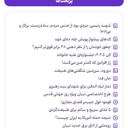
پربحث‌ها
شهید رئیسی، مردی بود از جنس مردم، ساده‌زیست، پرکار و
بی‌ادعا.
کدهای پیشواز پویش چله دعای عهد
چطور خودمان را از نظر ذهنی ۳۸ برابر قوی‌تر کنیم؟
کن ۲۰۲۵؛ جشنواره‌ای علیه خانواده
راز افرادی که کمتر ضرر می‌کنند!
دورود، سرزمین شگفتی‌های طبیعت
جان فدا
نماز لیله الدفن برای شهدای بیت رهبری
طرح اختصاصی تبیان ویژه روز جهانی قدس
فومو؛ غول جیب‌بر فضای مجازی!
۵ غذای سریع و سالم برای طبیعت‌گردی
نتیجه حمله آمریکا به ایران چیست؟
رونمایی از اتاق برق جدید تبیان