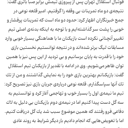
فوتبال استقلال تهران پس از پیروزی تیمش برابر صبا باتری گفت:
نتیجه‌ی دو ماه تمرینات بی وقفه را گرفتیم. امیر قلعه نوعی در
جمع خبرنگاران اظهار كرد: ‌حدود دو ماه است كه تمرینات پرفشار و
خوبی را پشت سر گذاشته‌ایم و با توجه به اینكه بدنه‌ی اصلی تیم
تغییر آنچنانی نكرده است بازیكنان ما با هماهنگی بسیار خوبی وارد
مسابقات لیگ برتر شده‌اند و در نتیجه توانستیم نخستین بازی
خود را با قدرت به پایان برسانیم و بی تردید از این پس نیز با همین
توان ظاهر می‌شویم. وی در ادامه با تقدیر از بازیكنان تیم استقلال
گفت: بازیكنانم بهترین بازی خود را به نمایش گذاشتند و من از تك
تك آنها سپاسگذارم. قلعه نوعی درباره‌ی جریان بازی نیز تصریح كرد:
تیم ما نیمه‌ی اول را بسیار خوب و تهاجمی آغاز كرد و توانستیم به
سه گل دست پیدا كنیم اما در نیمه‌ی دوم بازیكنان بی دلیل به لاك
دفاعی فرو رفتند كه همین موضوع سبب شد یك گل دریافت كنیم.
اما با تعویض‌هایی كه انجام دادیم بار دیگر شرایط به روند عادی