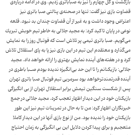
بازگشت و گل چهارم را نیز به صباباتری زدیم. وی در ادامه درباره‌ی
قضاوت بازی نیز گفت: تنها در صحنه‌ی پنالتی صبا باتری نیز
اعتراض وجود داشت و به غیر از آن قضاوت چندان بد نبود. قلعه
نوعی در پایان تاكید كرد: به مجید جلالی به خاطر تیم خوبش تبریك
می‌گویم. صبا باتری تیمی پر تلاش است كه فوتبال روز را به نمایش
می‌گذارد و معتقدم این تیم در این بازی نیز پا به پای استقلال تلاش
كرد و در هفته‌های آینده نمایش بهتری را ارائه خواهد داد. مجید
جلالی: بازیكنانم را تا این حد بی‌انگیزه ندیده بودم صـبا باطری در
آینده قدرتمندترخواهد بود سرمربی تیم فوتبال صبا باتری تهران
پس از شكست سنگین تیمش برابر استقلال تهران از بی انگیزگی
بازیكنان خود در این دیدار اظهار تعجب كرد. مجید جلالی در جمع
خبرنگاران اظهار كرد: من تا به حال در تمرینات تیم نیز این طور
بازیكنان خود را ندیده بود. من از نوع بازی آنها در این دیدار كاملا
متعجبم و برای پیدا كردن دلایل این بی انگیزگی به زمان احتیاج