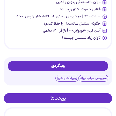
تاوان ناهماهنگی پنهان والدین
قاتلان خاموش کلاژن پوست!
ساعت ۹:۴۰ | در هر زمان ممکن باید انتقامشان را پس بدهند
چگونه استقلال سالمندان را حفظ کنیم؟
آیین کهن «نوروزبل» - آغاز قرن ۱۷ دیلمی
تاوان زیاد نشستن چیست؟
وب‌گردی
سرویس خواب نوزاد
زیورآلات پاندورا
پربحث‌ها