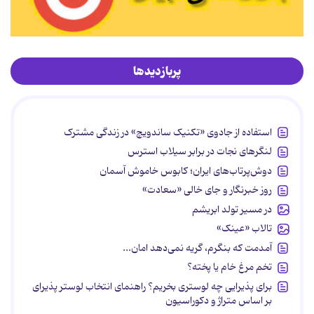
پربازدیدها
استفاده از جادوی «تکنیک ساندویچ» در زندگی مشترک
لنگرهای نجات در برابر سیلاب استرس
دوش‌پرتاب‌های ایران؛ کابوس خاموش آسمان
روز خبرنگار و جای خالی «سعادت»
در مسیر تولد ابریشم
تالاب «عینک»
آمدمت که بنگرم، گریه نمی‌دهد امان...
تخم مرغ خام یا پخته؟
برای پذیرایی چه لوستری بخریم؟ راهنمای انتخاب لوستر پذیرای
بر اساس متراژ و دکوراسیون