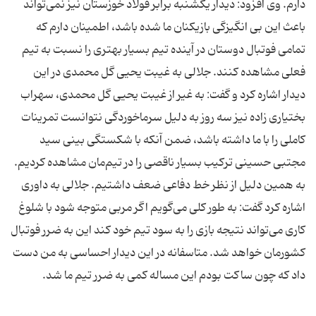
دارم. وی افزود: دیدار یكشنبه برابر فولاد خوزستان نیز نمی‌تواند
باعث این بی انگیزگی بازیكنان ما شده باشد، اطمینان دارم كه
تمامی فوتبال دوستان در آینده تیم بسیار بهتری را نسبت به تیم
فعلی مشاهده كنند. جلالی به غیبت یحیی گل محمدی در این
دیدار اشاره كرد و گفت: به غیر از غیبت یحیی گل محمدی، سهراب
بختیاری زاده نیز سه روز به دلیل سرماخوردگی نتوانست تمرینات
كاملی را با ما داشته باشد، ضمن آنكه با شكستگی بینی سید
مجتبی حسینی تركیب بسیار ناقصی را در تیم‌مان مشاهده كردیم.
به همین دلیل از نظر خط دفاعی ضعف داشتیم. جلالی به داوری
اشاره كرد گفت: به طور كلی می‌گویم اگر مربی متوجه شود با شلوغ
كاری می‌تواند نتیجه بازی را به سود تیم خود كند این به ضرر فوتبال
كشورمان خواهد شد. متاسفانه در این دیدار احساسی به من دست
داد كه چون ساكت بودم این مساله كمی به ضرر تیم ما شد.