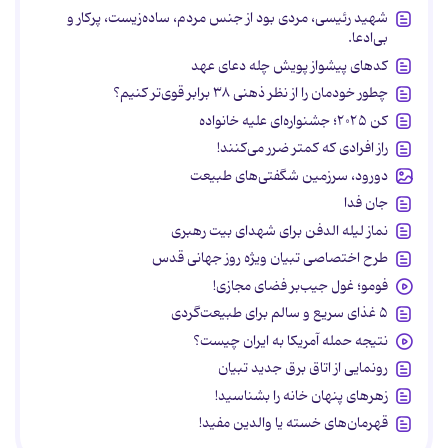
شهید رئیسی، مردی بود از جنس مردم، ساده‌زیست، پرکار و
بی‌ادعا.
کدهای پیشواز پویش چله دعای عهد
چطور خودمان را از نظر ذهنی ۳۸ برابر قوی‌تر کنیم؟
کن ۲۰۲۵؛ جشنواره‌ای علیه خانواده
راز افرادی که کمتر ضرر می‌کنند!
دورود، سرزمین شگفتی‌های طبیعت
جان فدا
نماز لیله الدفن برای شهدای بیت رهبری
طرح اختصاصی تبیان ویژه روز جهانی قدس
فومو؛ غول جیب‌بر فضای مجازی!
۵ غذای سریع و سالم برای طبیعت‌گردی
نتیجه حمله آمریکا به ایران چیست؟
رونمایی از اتاق برق جدید تبیان
زهرهای پنهان خانه را بشناسید!
قهرمان‌های خسته یا والدین مفید!