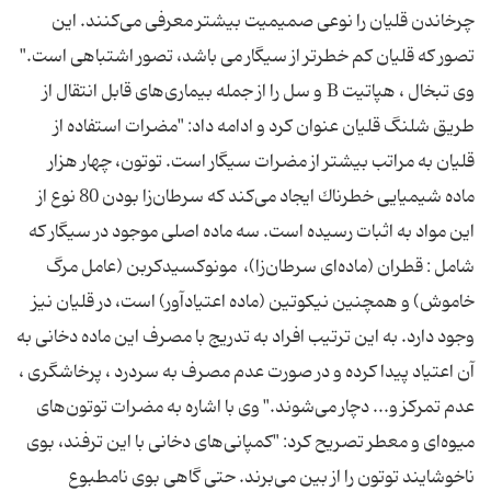
چرخاندن قلیان را نوعی صمیمیت بیشتر معرفی می‌كنند. این
تصور كه قلیان كم خطرتر از سیگار می باشد، تصور اشتباهی است."
وی تبخال ، هپاتیت B و سل را از جمله بیماری‌های قابل انتقال از
طریق شلنگ قلیان عنوان كرد و ادامه داد: "مضرات استفاده از
قلیان به مراتب بیشتر از مضرات سیگار است. توتون، چهار هزار
ماده شیمیایی خطرناك ایجاد می‌كند كه سرطان‌زا بودن 80 نوع از
این مواد به اثبات رسیده است. سه ماده اصلی موجود در سیگار که
شامل : قطران (ماده‌ای سرطان‌زا)، ‌ مونوكسیدكربن (عامل مرگ
خاموش) و همچنین نیكوتین (ماده اعتیادآور) است، در قلیان نیز
وجود دارد. به این ترتیب افراد به تدریج با مصرف این ماده دخانی به
آن اعتیاد پیدا كرده و در صورت عدم مصرف به سردرد ، پرخاشگری ،
عدم تمركز و... دچار می‌شوند." وی با اشاره به مضرات توتون‌های
میوه‌ای و معطر تصریح کرد: "کمپانی‌های دخانی با این ترفند، بوی
ناخوشایند توتون را از بین می‌برند. حتی گاهی بوی نامطبوع