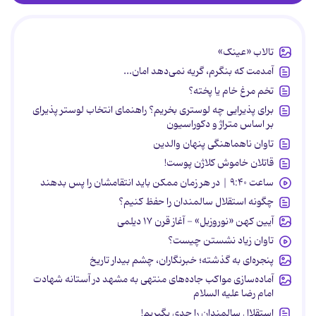
تالاب «عینک»
آمدمت که بنگرم، گریه نمی‌دهد امان...
تخم مرغ خام یا پخته؟
برای پذیرایی چه لوستری بخریم؟ راهنمای انتخاب لوستر پذیرای
بر اساس متراژ و دکوراسیون
تاوان ناهماهنگی پنهان والدین
قاتلان خاموش کلاژن پوست!
ساعت ۹:۴۰ | در هر زمان ممکن باید انتقامشان را پس بدهند
چگونه استقلال سالمندان را حفظ کنیم؟
آیین کهن «نوروزبل» - آغاز قرن ۱۷ دیلمی
تاوان زیاد نشستن چیست؟
پنجره‌ای به گذشته؛ خبرنگاران، چشم بیدار تاریخ
آماده‌سازی مواکب جاده‌های منتهی به مشهد در آستانه شهادت
امام رضا علیه السلام
استقلال سالمندان را جدی بگیریم!