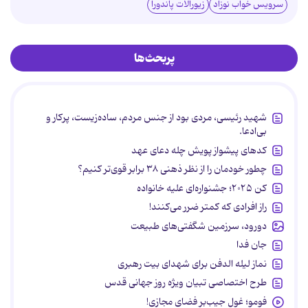
سرویس خواب نوزاد
زیورآلات پاندورا
پربحث‌ها
شهید رئیسی، مردی بود از جنس مردم، ساده‌زیست، پرکار و
بی‌ادعا.
کدهای پیشواز پویش چله دعای عهد
چطور خودمان را از نظر ذهنی ۳۸ برابر قوی‌تر کنیم؟
کن ۲۰۲۵؛ جشنواره‌ای علیه خانواده
راز افرادی که کمتر ضرر می‌کنند!
دورود، سرزمین شگفتی‌های طبیعت
جان فدا
نماز لیله الدفن برای شهدای بیت رهبری
طرح اختصاصی تبیان ویژه روز جهانی قدس
فومو؛ غول جیب‌بر فضای مجازی!