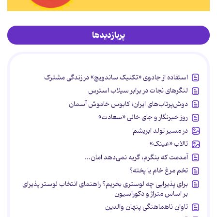
پربازدیدها
استفاده از جادوی «تکنیک ساندویچ» در زندگی مشترک
لنگرهای نجات در برابر سیلاب استرس
دوش‌پرتاب‌های ایران؛ کابوس خاموش آسمان
روز خبرنگار و جای خالی «سعادت»
در مسیر تولد ابریشم
تالاب «عینک»
آمدمت که بنگرم، گریه نمی‌دهد امان...
تخم مرغ خام یا پخته؟
برای پذیرایی چه لوستری بخریم؟ راهنمای انتخاب لوستر پذیرای
بر اساس متراژ و دکوراسیون
تاوان ناهماهنگی پنهان والدین