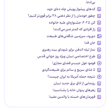
بی‌ادعا.
کدهای پیشواز پویش چله دعای عهد
چطور خودمان را از نظر ذهنی ۳۸ برابر قوی‌تر کنیم؟
کن ۲۰۲۵؛ جشنواره‌ای علیه خانواده
راز افرادی که کمتر ضرر می‌کنند!
دورود، سرزمین شگفتی‌های طبیعت
جان فدا
نماز لیله الدفن برای شهدای بیت رهبری
طرح اختصاصی تبیان ویژه روز جهانی قدس
فومو؛ غول جیب‌بر فضای مجازی!
۵ غذای سریع و سالم برای طبیعت‌گردی
نتیجه حمله آمریکا به ایران چیست؟
رونمایی از اتاق برق جدید تبیان
زهرهای پنهان خانه را بشناسید!
قهرمان‌های خسته یا والدین مفید!