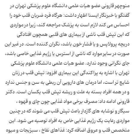
منوچهر قارونی عضو هیات علمی دانشگاه علوم پزشکی تهران در
گفتگو با خبرنگار ایسنا اظهار داشت: هرگاه فرد ضربان قلب خود را
احساس می‌ کند لازم است به پزشک مراجعه کند، زیرا در مواردی
که این تپش قلب ناشی از بیماری ‌های قلبی همچون افتادگی
دریچه پرولاپس و یا فشار خون باشد، نگران کننده است. در غیر این
صورت در سایر موارد که ناشی از استرس یا رژیم غذایی خاصی باشد،
جای نگرانی وجود ندارد. عضو هیات علمی دانشگاه علوم پزشکی
تهران با اشاره به پراکندگی این بیماری افزود: تپش قلب در زنان
شایع ‌تر است، اما درمان ‌های دارویی آن ربطی به سن و جنس ندارد
و در همه افراد بسته به علت و ریشه تپش قلب یکسان است. دکتر
قارونی ادامه داد: مصرف برخی مواد غذایی چون چای و قهوه ،
سیگار و نوشابه های گازدار باعث تپش قلب می ‌شوند که در چنین
مواردی رعایت یک رژیم غذایی خاص به افراد توصیه می‌ شود. این
متخصص قلب و عروق اضافه کرد: غذاهای نفاخ ، سبزیجات و میوه