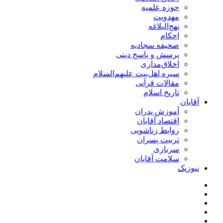
حوزه علمیه
مهدویت
نهج‌البلاغه
احکام
صحیفه سجادیه
پرسش و پاسخ دینی
اخلاق‌مداری
سیره اهل‌بیت علیهم‌السلام
مقالات قرآنی
تاریخ اسلام
آقایان
آموزش پدران
اقتصاد آقایان
روابط زناشویی
تربیت پسران
سربازی
سلامت آقایان
نیوزیک