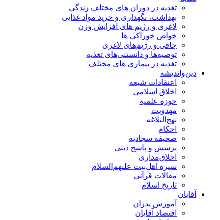
تغذیه در دوران های مختلف زندگی
بهداشت، نگهداری و خرید مواد غذایی
لاغری و رژیم های افزایش وزن
خواص خوراكی ها
چاقی و رژیم‌های لاغری
توصیه‌ها و دانستنی‌های تغذیه
تغذیه در بیماری های مختلف
دین‌واندیشه
اعتقادات شیعه
اخلاق اسلامی
حوزه علمیه
مهدویت
نهج‌البلاغه
احکام
صحیفه سجادیه
پرسش و پاسخ دینی
اخلاق‌مداری
سیره اهل‌بیت علیهم‌السلام
مقالات قرآنی
تاریخ اسلام
آقایان
آموزش پدران
اقتصاد آقایان