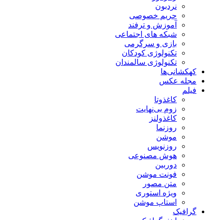
نردبون
حریم خصوصی
آموزش و ترفند
شبکه های اجتماعی
بازی و سرگرمی
تکنولوژی کودکان
تکنولوژی سالمندان
کهکشانی‌ها
مجله عکس
فیلم
کاغذوتا
زوم بی‌نهایت
کاغذولنز
روزنما
موشن
روزنویس
هوش مصنوعی
دوربین
فونت موشن
متن مصور
ویژه استوری
استاپ موشن
گرافیک