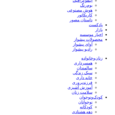
اینفوگرافیک
بوم‌رنگ
هوش مصنوعی
کاریکاتور
داستان مصور
پادکست
بازار
اخبار موسسه
محصولات پیشواز
آوای پیشواز
رادیو پیشواز
زنان‌وخانواده
همسرداری
سالمندان
سبک زندگی
خانه داری
فرزندپروری
آموزش آشپزی
سلامت زنان
کودک‌ونوجوان
نوجوانان
کودکانه
دهه هشتادی