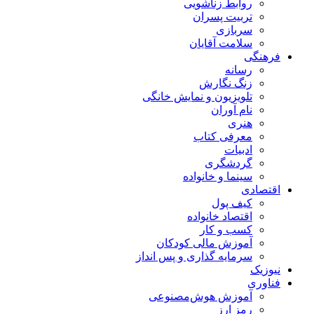
روابط زناشویی
تربیت پسران
سربازی
سلامت آقایان
فرهنگی
رسانه
زنگ نگارش
تلویزیون و نمایش خانگی
نام آوران
هنری
معرفی کتاب
ادبیات
گردشگری
سینما و خانواده
اقتصادی
کیف پول
اقتصاد خانواده
کسب و کار
آموزش مالی کودکان
سرمایه گذاری و پس انداز
نیوزیک
فناوری
آموزش هوش‌مصنوعی
رمز ارز