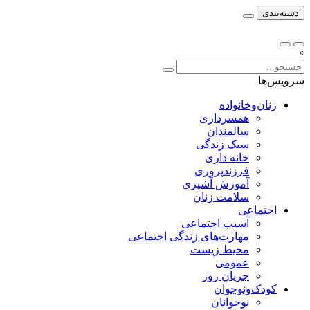
دسته‌بندی
×
سرویس‌ها
زنان‌وخانواده
همسرداری
سالمندان
سبک زندگی
خانه داری
فرزندپروری
آموزش آشپزی
سلامت زنان
اجتماعی
آسیب اجتماعی
مهارت‌های زندگی اجتماعی
محیط زیست
عمومی
جریان روز
کودک‌ونوجوان
نوجوانان