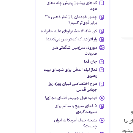
کدهای پیشواز پویش چله دعای
عهد
چطور خودمان را از نظر ذهنی ۳۸
برابر قوی‌تر کنیم؟
کن ۲۰۲۵؛ جشنواره‌ای علیه خانواده
راز افرادی که کمتر ضرر می‌کنند!
دورود، سرزمین شگفتی‌های
طبیعت
جان فدا
نماز لیله الدفن برای شهدای بیت
رهبری
طرح اختصاصی تبیان ویژه روز
جهانی قدس
فومو؛ غول جیب‌بر فضای مجازی!
۵ غذای سریع و سالم برای
‌ عمل‌ نوشته‌ میشود. کسی‌ مثلاً مسجدی‌ بسازد، بعد از اینکه‌ مُرد، مردم‌ بیایند و در آن‌ مسجد
طبیعت‌گردی
نتیجه حمله آمریکا به ایران
چیست؟