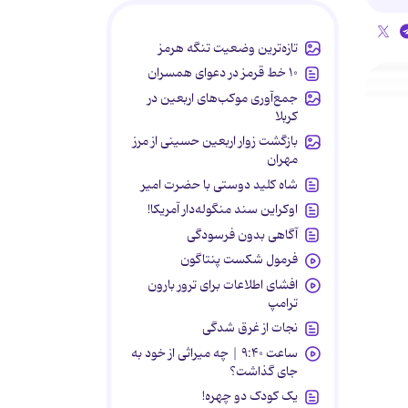
تازه‌ترین وضعیت تنگه هرمز
۱۰ خط قرمز در دعوای همسران
جمع‌آوری موکب‌های اربعین در
کربلا
بازگشت زوار اربعین حسینی از مرز
مهران
شاه کلید دوستی با حضرت امیر
اوکراین سند منگوله‌دار آمریکا!
آگاهی بدون فرسودگی
فرمول شکست پنتاگون
افشای اطلاعات برای ترور بارون
ترامپ
نجات از غرق شدگی
ساعت ۹:۴۰ | چه میراثی از خود به
جای گذاشت؟
یک کودک دو چهره!