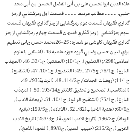
علاءالدين ابوالحسن على بن أبى الفضل الحسن بن أبى مجد
حلبى. ........ مطالب مرتبط ........ قسمت اول رمزگشايي از رمز
گذاري فقيهان قسمت دوم رمزگشايي از رمز گذاري فقيهان قسمت
سوم رمزگشايي از رمز گذاري فقيهان قسمت چهارم رمزگشايي از رمز
گذاري فقيهان کاوشى نو شماره : 25-26محمد حسن ربانى تنظيم
براي تبيان حسن رضايي گروه حوزه علميه 45. (آشنايى با علوم
اسلامى)298/; (التنقيح), ج10/1; (المعتبر) ج32/1. 46. (المهذب
البارع), ج76/1; ج27/5 ـ 49; (التنقيح), ج10/1. 47. (التنقيح),
ج11/1; (روضات الجنات), ج114/2. 48. (الرعاية)93/. 49.
(المکاسب), تصحيح و تحقيق کلانتر ج193/14. 50. (المهذب
البارع), ج75/1; (التنقيح الرائع), ج10/1. 51. (ريحانة الادب),
ج60/6; (هدية الاحباب)82/. 52. (الاعلام), ج159/5; (بغية
الرعاة), ج196/2; (تاريخ الادب العربية), ج253/3; (تاريخ الادب
العربى), ج216/2; (حبيب السير), ج89/8; (الضوء اللامع),