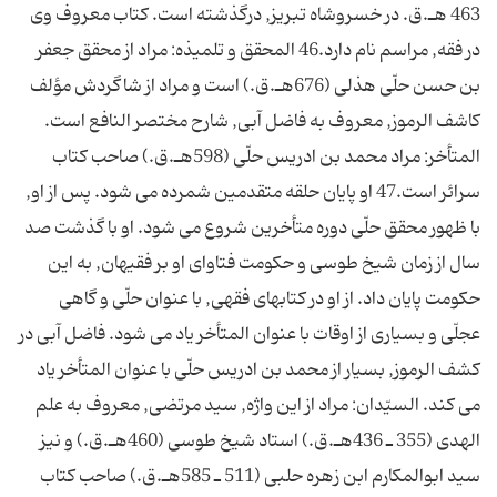
463 هـ.ق. در خسروشاه تبريز, درگذشته است. کتاب معروف وى
در فقه, مراسم نام دارد.46 المحقق و تلميذه: مراد از محقق جعفر
بن حسن حلّى هذلى (676هـ.ق.) است و مراد از شاگردش مؤلف
کاشف الرموز, معروف به فاضل آبى, شارح مختصر النافع است.
المتأخر: مراد محمد بن ادريس حلّى (598هـ.ق.) صاحب کتاب
سرائر است.47 او پايان حلقه متقدمين شمرده مى شود. پس از او,
با ظهور محقق حلّى دوره متأخرين شروع مى شود. او با گذشت صد
سال از زمان شيخ طوسى و حکومت فتاواى او بر فقيهان, به اين
حکومت پايان داد. از او در کتابهاى فقهى, با عنوان حلّى و گاهى
عجلّى و بسيارى از اوقات با عنوان المتأخر ياد مى شود. فاضل آبى در
کشف الرموز, بسيار از محمد بن ادريس حلّى با عنوان المتأخر ياد
مى کند. السيّدان: مراد از اين واژه, سيد مرتضى, معروف به علم
الهدى (355 ـ 436هـ.ق.) استاد شيخ طوسى (460هـ.ق.) و نيز
سيد ابوالمکارم ابن زهره حلبى (511 ـ 585هـ.ق.) صاحب کتاب