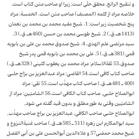
و تنقيح الرائع, محقق حلّى است; زيرا او صاحب متن کتاب است.
خلاصه مراد از کلمه (المصنف) صاحب متن است. الخمسة: مراد
پنج شخصيت زير است: 1. شيخ مفيد محمد بن محمد بن نعمان
(1413هـ.ق.) 2. شيخ طوسى محمد بن حسن (460هـ.ق.) 3.
سيد مرتضى علم الهدى. 4. شيخ صدوق محمد بن على بن بابويه
قمى (381هـ.ق.) 5. على بن محمد بن بابويه قمى پدر شيخ
صدوق.53 ثقةالاسلام: مراد محمد بن يعقوب کلينى ( 328هـ.ق.)
صاحب کتاب کافى است.54 القاضى: مراد عبدالعزيز بن برّاج حلبى
(400 ـ 481هـ.ق.) صاحب کتاب مهذّب است.55 تقى: مراد
ابوالصلاح حلبى, صاحب کتاب الکافى است.56 الشاميّين: مراد از
الشاميّين وقتى به طور مطلق و بدون قيد گفته مى شود,
ابوالصلاح حلبى صاحب الکافى, عبدالعزيز بن براج صاحب مهذّب,
سيد ابوالمکارم ابن زهره (511 ـ 585هـ.ق.) صاحب غنيةالنزوع و
شيخ محمد حمصّى57 و علاءالدين أبوالحسن على بن أبى الفضل