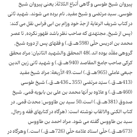
پيروان شيخ طوسى و گاهى أتباع الثلاثة; يعنى پيروان شيخ
طوسى, سيد مرتضى و شيخ مفيد, نام برده مى شوند. شهيد ثانى
در کتاب شريف الرعاية از جدّ خود ورّام بن ابى فراس نقل مى کند:
(پس از شيخ, مجتهدى که صاحب نظر باشد ظهور نکرده, تا عصر
محمد بن ادريس حلّى (598هـ.ق.) و فقهاى پس از دوره شيخ,
گروهى مقلّد بوده اند.)48 المحقق والشهيد الثانيان: مراد محقق
کرکى صاحب جامع المقاصد (940هـ.ق.) و شهيد ثانى زين الدين
جبعى عاملى (965هـ.ق.) است.49 الأربعة: مراد شيخ مفيد
(413هـ.ق.) سيّد مرتضى (355 ـ 436هـ.ق.) شيخ طوسى
(460هـ.ق.) و علاوه بر آنها محمد بن على بن بابويه قمى, شيخ
صدوق (381هـ.ق.) است.50 سيد بن طاووس: محدث قمى, در
کتاب الکنى والالقاب نوشته است: (هرگاه در کتابهاى فقه و رجال,
سيد بن طاووس گفته مى شود. مراد احمد بن طاووس
(673هـ.ق.) حلّى استاد علامه حلّى (726هـ.ق.) است.) وهرگاه در