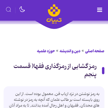
صفحه اصلی
دین و اندیشه
حوزه علمیه
رمز گشایی از رمزگذاری فقها( قسمت
پنجم
به رمز نوشتن در نزد ارباب فن, معمول بوده است. از اين
روى بايسته است بر طالب علمان كه آنچه به رمز در نوشته
هاى محدثان, فقيهان و اهل رجال آمده بدانند, تا به مراد آنان