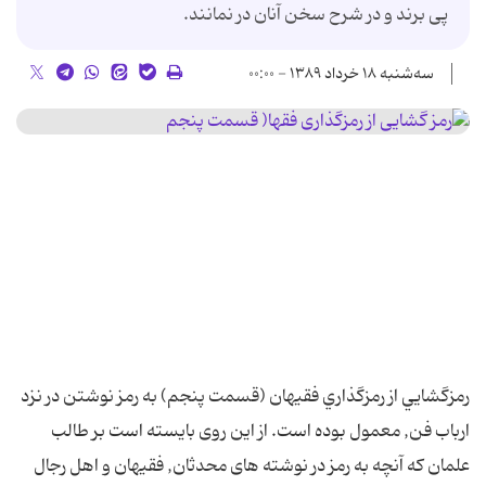
پى برند و در شرح سخن آنان در نمانند.
سه‌شنبه ۱۸ خرداد ۱۳۸۹ - ۰۰:۰۰
رمزگشايي از رمزگذاري فقيهان (قسمت پنجم) به رمز نوشتن در نزد
ارباب فن, معمول بوده است. از اين روى بايسته است بر طالب
علمان که آنچه به رمز در نوشته هاى محدثان, فقيهان و اهل رجال