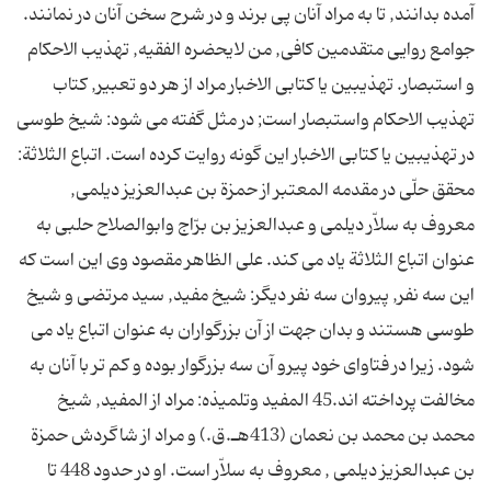
آمده بدانند, تا به مراد آنان پى برند و در شرح سخن آنان در نمانند.
جوامع روايى متقدمين کافى, من لايحضره الفقيه, تهذيب الاحکام
و استبصار. تهذيبين يا کتابى الاخبار مراد از هر دو تعبير, کتاب
تهذيب الاحکام واستبصار است; در مثل گفته مى شود: شيخ طوسى
در تهذيبين يا کتابى الاخبار اين گونه روايت کرده است. اتباع الثلاثة:
محقق حلّى در مقدمه المعتبر از حمزة بن عبدالعزيز ديلمى,
معروف به سلاّر ديلمى و عبدالعزيز بن برّاج وابوالصلاح حلبى به
عنوان اتباع الثلاثة ياد مى کند. على الظاهر مقصود وى اين است که
اين سه نفر, پيروان سه نفر ديگر: شيخ مفيد, سيد مرتضى و شيخ
طوسى هستند و بدان جهت از آن بزرگواران به عنوان اتباع ياد مى
شود. زيرا در فتاواى خود پيرو آن سه بزرگوار بوده و کم تر با آنان به
مخالفت پرداخته اند.45 المفيد وتلميذه: مراد از المفيد, شيخ
محمد بن محمد بن نعمان (413هـ.ق.) و مراد از شاگردش حمزة
بن عبدالعزيز ديلمى , معروف به سلاّر است. او در حدود 448 تا