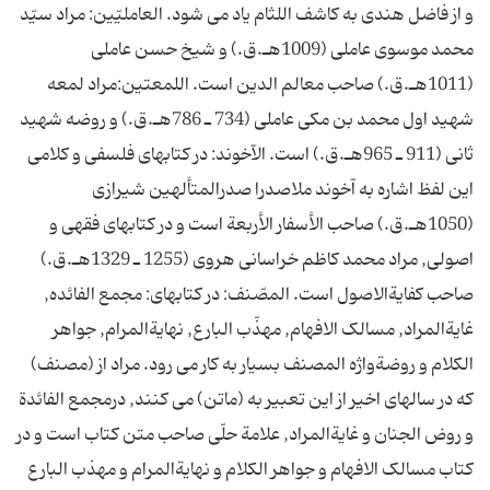
و از فاضل هندى به کاشف اللثام ياد مى شود. العامليّين: مراد سيّد
محمد موسوى عاملى (1009هـ.ق.) و شيخ حسن عاملى
(1011هـ.ق.) صاحب معالم الدين است. اللمعتين:مراد لمعه
شهيد اول محمد بن مکى عاملى (734 ـ 786هـ.ق.) و روضه شهيد
ثانى (911 ـ 965هـ.ق.) است. الآخوند: در کتابهاى فلسفى و کلامى
اين لفظ اشاره به آخوند ملاصدرا صدرالمتألهين شيرازى
(1050هـ.ق.) صاحب الأسفار الأربعة است و در کتابهاى فقهى و
اصولى, مراد محمد کاظم خراسانى هروى (1255 ـ 1329هـ.ق.)
صاحب کفايةالاصول است. المصّنف: در کتابهاى: مجمع الفائده,
غايةالمراد, مسالک الافهام, مهذّب البارع, نهايةالمرام, جواهر
الکلام و روضةواژه المصنف بسيار به کار مى رود. مراد از (مصنف)
که در سالهاى اخير از اين تعبير به (ماتن) مى کنند, درمجمع الفائدة
و روض الجنان و غايةالمراد, علامة حلّى صاحب متن کتاب است و در
کتاب مسالک الافهام و جواهر الکلام و نهايةالمرام و مهذب البارع