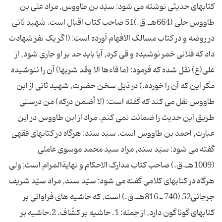
کتابهاى حديثى نوشته مى شود: سيّد بن طاووس, مراد على بن
طاووس حلّى (664هـ.ق.)51 صاحب کتاب اقبال است. شهيد ثانى
در روضه و در کتاب مسالک الافهام آورده است: (اگر يک نفر شهادت
داد که فلانى خمر نوشيده و قى کرد, آيا بايد حد بر او جارى شود, از
على(ع) نقل شده که فرمود: (ما قاءها الا وقد شربها) آن را ننوشيده
مگر اين که آن را خورده.) در ذيل سخن حضرت, شهيد ثانى از ابن
طاووس نقل مى کند که گفته است: (لا أضمن درکه) من درستى
طريق اين حديث را ضمانت نمى کنم. مراد از ابن طاووس در اين
عبارت, احمد بن طاووس است. سيّد سند: هرگاه در کتابهاى فقهى
گفته مى شود: سيّد سند, مراد سيد محمد موسوى عاملى
(1009هـ.ق.) صاحب کتاب مدارک الاحکام و نهايةالمرام است; ولى
هرگاه در کتابهاى کلامى گفته مى شود: سيّد سند, مراد سيّد شريف
جرجانى52 (740 ـ 816هـ.ق.) است, که حاشيه هاى فراوانى بر
کتابهاى گوناگون دارد, از جمله: 1. حاشيه بر کشّاف. 2.حاشيه بر