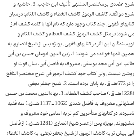
شرح عضدى بر مختصر المنتهى تأليف ابن حاجب. 3. حاشيه و
شرح مواقف. کاشف الرموز, کاشف الغطاء و کاشف اللثام: در ميان
کتابهاى فقهى, چند کتاب وجود دارد که نام آنها با کلمه کشف آغاز
مى شود; در مثل کشف الرموز, کشف الغطاء و کشف اللثام و
نويسندگان اين آثار در کتابهاى فقهى, بويژه پس از شيخ انصارى به
همين نامها خوانده مى شوند: 1. زين الدين ابوعلى حسن بن أبى
طالب ابن أبى مجد يوسفى, معروف به فاضل آبى. سال فوت او
روشن نيست, ولى کتاب خود کشف الرموز فى شرح مختصر النافع
را در 672هـ.ق. به پايان برده است. 2. شيخ جعفر نجفى
(1228هـ.ق.) صاحب کشف الغطاء. 3. بهاءالدين محمد بن حسن
اصفهانى, معروف به فاضل هندى (1062 ـ 1137هـ.ق.) سه فقيه
نامبرده, در کتابهاى متأخرين کم تر به اسامى خود معروف و
مشهورند, بويژه پس از عصر شيخ انصارى (1281هـ.ق.) از فاضل
آبى بيش تر به کاشف الرموز, از شيخ جعفر نجفى, به کاشف الغطاء