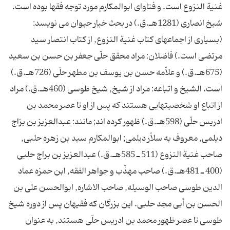
غنية النزوع است. و فتاواى ابوالمکارم مورد توجه فقها بوده است.
شيخ انصارى (1281هـ.ق.) در بحث خيار حيوان مى نويسد:
(بسيارى از اجماعهاى کتاب غنية النزوع, از کتاب انتصار سيد
مرتضى است.) فاضلان: مراد محقق حلّى جعفر بن حسن بن سعيد
(675هـ.ق.) و علاّمه حسن بن يوسف بن مطهر حلّى (726هـ.ق.)
است. الشيخ و اتباعه: مراد از شيخ, شيخ طوسى (460هـ.ق.) مراد
از اتباع او شخصيتهايى هستند که پس از او تا عصر محمد بن
ادريس حلّى (598هـ.ق.) ظهور کرده اند; مانند: عبدالعزيز بن برّاج
ديلمى, معروف به سلاّر ديلمى; ابوالمکارم سيد بن زهره حلبى,
صاحب غنية النزوع (511 ـ 585هـ.ق.) عبدالعزيز بن براج حلبى
(400 ـ 481هـ.ق.) صاحب مهذّب و جواهر الفقه, ابن حمزه عماد
الدين طوسى صاحب الوسيله, صاحب الاشاره, ابوالحسن على بن
الحسن بن أبى مجد حلبى. اين بزرگان که فقيهان پس از دوره شيخ
طوسى تا عصر ظهور محمد بن ادريس حلّى هستند, به عنوان