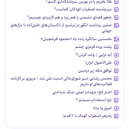
طلا بخریم یا در بورس سرمایه‌گذاری کنیم؟
سرچشمه اضطراب کودکان کجاست؟
چطور فضای نشیمن را هم زیبا و هم کاربردی بچینیم؟
جشن برداشت انگور در ترشیز؛ از تاکستان‌های خلیل‌آباد تا بازارهای
جهانی
نخستین سالگرد زنده یاد «محمود فرشچیان»
پشت پرده قرمزی چشم
آیه تراپی | ولت کردن؟!
علی‌الاصول ایران!
توافق مکه زیر ذره‌بین
محسن رضایی دبیر شورای‌عالی امنیت ملی شد / مروری بر کارنامه
فعالیت‌های او داریم
اخبار تلخ؛ مهمات اصلی جنگ شناختی
چرا استخدام نمیشم؟!
امروز وا بده!
پادزهر اضطراب کودک با ۷ قدم!