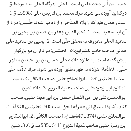
حسن بن أبى مجد حلبى است. الحلّى: هرگاه الحلّى به طور مطلق
در کتابها آورده مى شود, مراد محمد بن ادريس حلّى (598هـ.ق.)
است, همان طور که از واژه المتأخر او اراده مى شود. حلّيين: مراد از
آن ابنا سعيد است: 1. نجم الدين جعفر بن حسن بن يحيى بن
سعيد الحلّى معروف به محقق حلّى است. 2. يحيى بن سعيد حلّى
هذلى صاحب جامع للشرايع.58 الحليّين: مراد از آن دو بزرگوار
پيش گفته است, به علاوه علامه حلّى حسن بن يوسف بن مطهر
حلّى . العلاّمة: هرگاه به طور مطلق آورده مى شود, مراد علاّمه حلّى
است. الحلبيّين:59 1. ابوالصلاح حلبى صاحب الکافى. 2. سيد
المکارم ابن زهره حلبى صاحب غنية النزوع. 3. علاءالدين
ابوالحسن على بن ابى الفضل حسن بن ابى مجد حلبى, صاحب
کتاب أشارة السبق الى معرفة الحق است.)60 الحلبيّين الثلاثة: 1.
ابوالصلاح حلبى (374 ـ 447هـ.ق.) صاحب الکافى. 2. ابوالمکارم
ابن زهرة حلبى صاحب غنية النزوع (511 ـ 585هـ.ق.). 3. شيخ