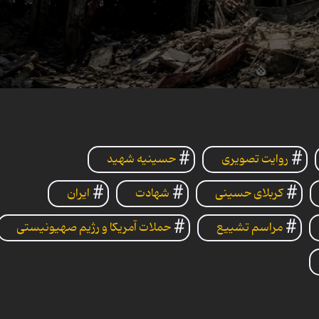
ds
es,
روایت تصویری
حسینیه‌ شهید
ds
Volume
کربلای حسینی
شهادت
ایران
مراسم تشییع
حملات آمریکا و رژیم صهیونیستی