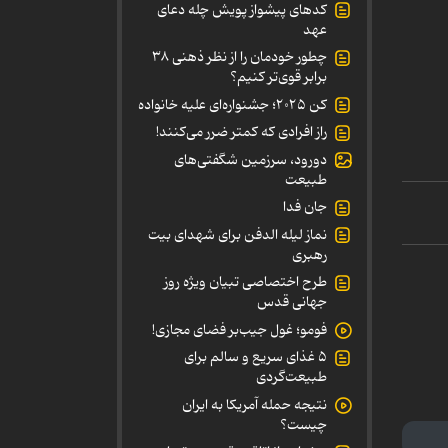
کدهای پیشواز پویش چله دعای
عهد
چطور خودمان را از نظر ذهنی ۳۸
برابر قوی‌تر کنیم؟
کن ۲۰۲۵؛ جشنواره‌ای علیه خانواده
راز افرادی که کمتر ضرر می‌کنند!
دورود، سرزمین شگفتی‌های
طبیعت
جان فدا
نماز لیله الدفن برای شهدای بیت
رهبری
طرح اختصاصی تبیان ویژه روز
جهانی قدس
فومو؛ غول جیب‌بر فضای مجازی!
۵ غذای سریع و سالم برای
طبیعت‌گردی
نتیجه حمله آمریکا به ایران
چیست؟