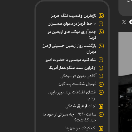
تازه‌ترین وضعیت تنگه هرمز
۱۰ خط قرمز در دعوای همسران
جمع‌آوری موکب‌های اربعین در
کربلا
بازگشت زوار اربعین حسینی از مرز
مهران
شاه کلید دوستی با حضرت امیر
اوکراین سند منگوله‌دار آمریکا!
آگاهی بدون فرسودگی
فرمول شکست پنتاگون
افشای اطلاعات برای ترور بارون
ترامپ
نجات از غرق شدگی
ساعت ۹:۴۰ | چه میراثی از خود به
جای گذاشت؟
یک کودک دو چهره!