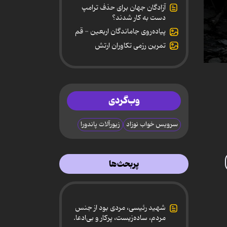
آزادگان جهان برای حذف ترامپ
دست به کار شدند؟
پیاده‌روی جاماندگان اربعین - قم
تمرین رزمی تکاوران ارتش
0
secon
of
11
minut
وب‌گردی
50
secon
90%
سرویس خواب نوزاد
زیورآلات پاندورا
پربحث‌ها
شهید رئیسی، مردی بود از جنس
مردم، ساده‌زیست، پرکار و بی‌ادعا.