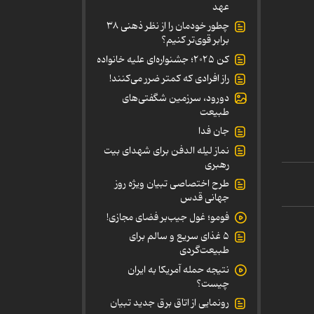
عهد
چطور خودمان را از نظر ذهنی ۳۸
برابر قوی‌تر کنیم؟
کن ۲۰۲۵؛ جشنواره‌ای علیه خانواده
راز افرادی که کمتر ضرر می‌کنند!
دورود، سرزمین شگفتی‌های
طبیعت
جان فدا
نماز لیله الدفن برای شهدای بیت
رهبری
طرح اختصاصی تبیان ویژه روز
جهانی قدس
فومو؛ غول جیب‌بر فضای مجازی!
۵ غذای سریع و سالم برای
طبیعت‌گردی
نتیجه حمله آمریکا به ایران
چیست؟
رونمایی از اتاق برق جدید تبیان