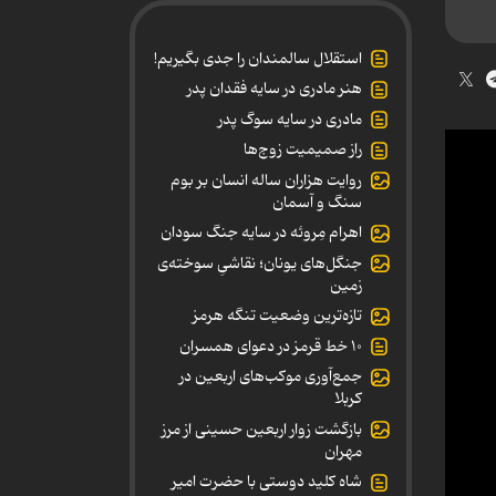
استقلال سالمندان را جدی بگیریم!
هنر مادری در سایه‌ فقدان پدر
مادری در سایه سوگ پدر
راز صمیمیت زوج‌ها
روایت هزاران ساله انسان بر بوم
سنگ و آسمان
اهرام مِروئه در سایه جنگ سودان
جنگل‌های یونان؛ نقاشیِ سوخته‌ی
زمین
تازه‌ترین وضعیت تنگه هرمز
۱۰ خط قرمز در دعوای همسران
جمع‌آوری موکب‌های اربعین در
کربلا
بازگشت زوار اربعین حسینی از مرز
مهران
شاه کلید دوستی با حضرت امیر