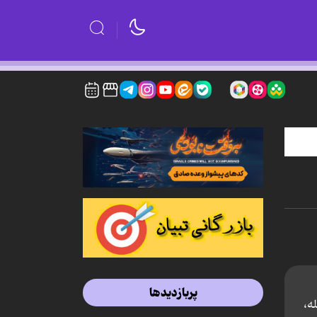
پربازدیدها
ه،