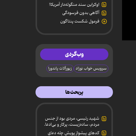
اوکراین سند منگوله‌دار آمریکا!
آگاهی بدون فرسودگی
فرمول شکست پنتاگون
0
secon
of
وب‌گردی
29
secon
90%
سرویس خواب نوزاد
زیورآلات پاندورا
پربحث‌ها
شهید رئیسی، مردی بود از جنس
مردم، ساده‌زیست، پرکار و بی‌ادعا.
کدهای پیشواز پویش چله دعای