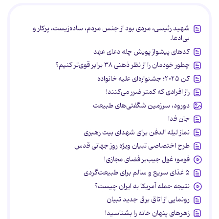
شهید رئیسی، مردی بود از جنس مردم، ساده‌زیست، پرکار و
بی‌ادعا.
کدهای پیشواز پویش چله دعای عهد
چطور خودمان را از نظر ذهنی ۳۸ برابر قوی‌تر کنیم؟
کن ۲۰۲۵؛ جشنواره‌ای علیه خانواده
راز افرادی که کمتر ضرر می‌کنند!
دورود، سرزمین شگفتی‌های طبیعت
جان فدا
نماز لیله الدفن برای شهدای بیت رهبری
طرح اختصاصی تبیان ویژه روز جهانی قدس
فومو؛ غول جیب‌بر فضای مجازی!
۵ غذای سریع و سالم برای طبیعت‌گردی
نتیجه حمله آمریکا به ایران چیست؟
رونمایی از اتاق برق جدید تبیان
زهرهای پنهان خانه را بشناسید!