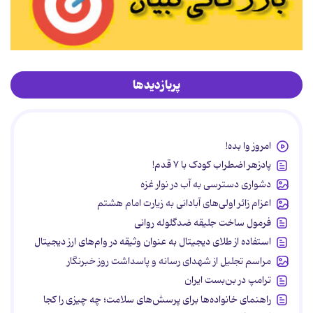
پربازدیدها
امروز وا بده!
پادزهر اضطراب کودک با ۷ قدم!
دشواری دسترسی به آب در نوار غزه
اعزام زائر اولی‌های آبادانی به زیارت امام هشتم
فرمول ساخت جلیقه ضدگلوله روانی
استفاده از طلای دیجیتال به عنوان وثیقه در وام‌های ارز دیجیتال
مراسم تجلیل از شهدای رسانه و پاسداشت روز خبرنگار
ترامپ در بن‌بست ایران
راهنمای خانواده‌ها برای پرسش‌های سلامت؛ چه چیزی را کجا