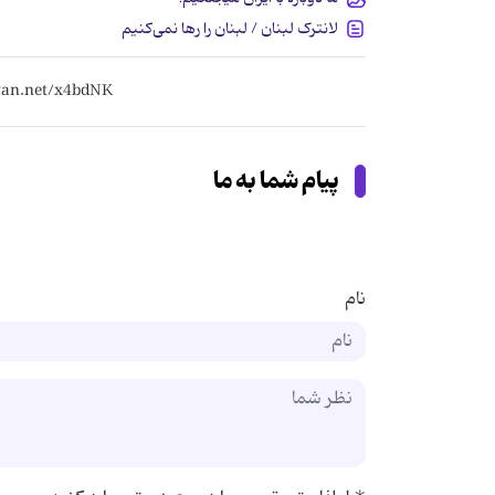
لانترک لبنان / لبنان را رها نمی‌کنیم
پیام شما به ما
نام