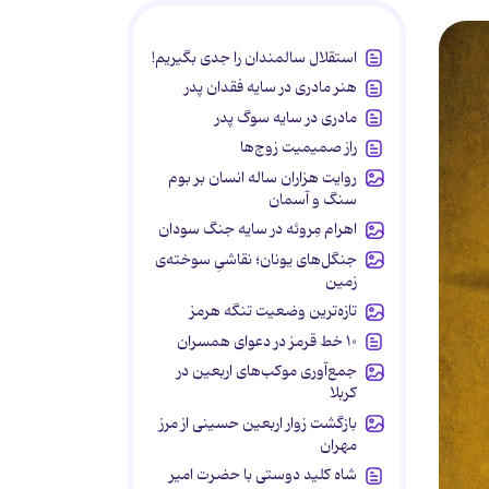
استقلال سالمندان را جدی بگیریم!
هنر مادری در سایه‌ فقدان پدر
مادری در سایه سوگ پدر
راز صمیمیت زوج‌ها
روایت هزاران ساله انسان بر بوم
سنگ و آسمان
اهرام مِروئه در سایه جنگ سودان
جنگل‌های یونان؛ نقاشیِ سوخته‌ی
زمین
تازه‌ترین وضعیت تنگه هرمز
۱۰ خط قرمز در دعوای همسران
جمع‌آوری موکب‌های اربعین در
کربلا
بازگشت زوار اربعین حسینی از مرز
مهران
شاه کلید دوستی با حضرت امیر