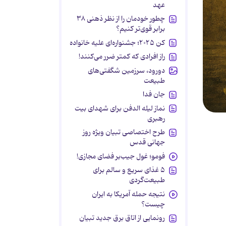
عهد
چطور خودمان را از نظر ذهنی ۳۸
برابر قوی‌تر کنیم؟
کن ۲۰۲۵؛ جشنواره‌ای علیه خانواده
راز افرادی که کمتر ضرر می‌کنند!
دورود، سرزمین شگفتی‌های
طبیعت
جان فدا
نماز لیله الدفن برای شهدای بیت
رهبری
طرح اختصاصی تبیان ویژه روز
جهانی قدس
فومو؛ غول جیب‌بر فضای مجازی!
۵ غذای سریع و سالم برای
طبیعت‌گردی
نتیجه حمله آمریکا به ایران
چیست؟
رونمایی از اتاق برق جدید تبیان