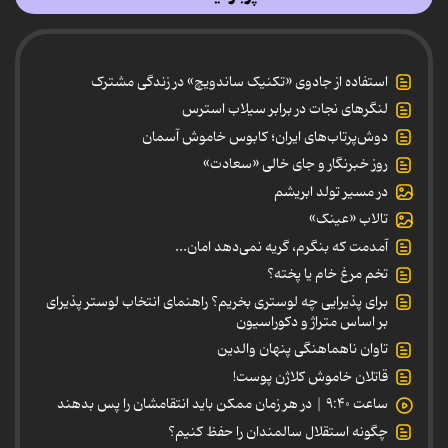
استفاده از جادوی «تکنیک ساندویچ» در زندگی مشترک
لنگرهای نجات در برابر سیلاب استرس
دوش‌پرتاب‌های ایران؛ کابوس خاموش آسمان
روز خبرنگار و جای خالی «سعادت»
در مسیر تولد ابریشم
تالاب «عینک»
آمدمت که بنگرم، گریه نمی‌دهد امان...
تخم مرغ خام یا پخته؟
برای پذیرایی چه لوستری بخریم؟ راهنمای انتخاب لوستر پذیرای
بر اساس متراژ و دکوراسیون
تاوان ناهماهنگی پنهان والدین
قاتلان خاموش کلاژن پوست!
ساعت ۹:۴۰ | در هر زمان ممکن باید انتقامشان را پس بدهند
چگونه استقلال سالمندان را حفظ کنیم؟