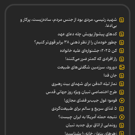
شهید رئیسی، مردی بود از جنس مردم، ساده‌زیست، پرکار و
بی‌ادعا.
کدهای پیشواز پویش چله دعای عهد
چطور خودمان را از نظر ذهنی ۳۸ برابر قوی‌تر کنیم؟
کن ۲۰۲۵؛ جشنواره‌ای علیه خانواده
راز افرادی که کمتر ضرر می‌کنند!
دورود، سرزمین شگفتی‌های طبیعت
جان فدا
نماز لیله الدفن برای شهدای بیت رهبری
طرح اختصاصی تبیان ویژه روز جهانی قدس
فومو؛ غول جیب‌بر فضای مجازی!
۵ غذای سریع و سالم برای طبیعت‌گردی
نتیجه حمله آمریکا به ایران چیست؟
رونمایی از اتاق برق جدید تبیان
زهرهای پنهان خانه را بشناسید!