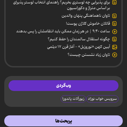
برای پذیرایی چه لوستری بخریم؟ راهنمای انتخاب لوستر پذیرای
بر اساس متراژ و دکوراسیون
تاوان ناهماهنگی پنهان والدین
قاتلان خاموش کلاژن پوست!
ساعت ۹:۴۰ | در هر زمان ممکن باید انتقامشان را پس بدهند
چگونه استقلال سالمندان را حفظ کنیم؟
آیین کهن «نوروزبل» - آغاز قرن ۱۷ دیلمی
تاوان زیاد نشستن چیست؟
وب‌گردی
سرویس خواب نوزاد
زیورآلات پاندورا
پربحث‌ها