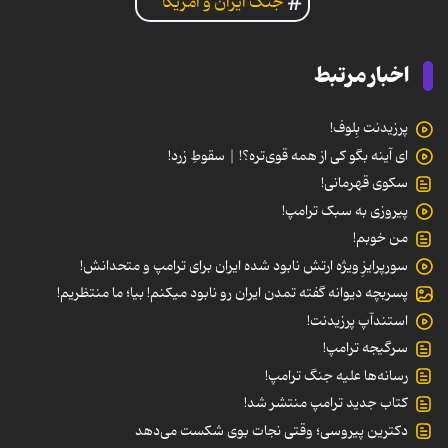
جنگ ایران و آمریکا
اخبار مرتبط
پرزیدنت بِلوف!
ای آینه بگو کی از همه قوی‌تره؟! | سقوطِ زرد!
سکوی قهرمانی!
پیروزی به سبک ترامپ!
من خوبم!
سورپرایزِ ویژه ارتش نابود شده ایران برای ترامپ و متحدانش!
پسربچه دیوانه گفته تمدن ایران رو نابود میکنم! بیا؛ ما منتظریم!
استندآپ پرزیدنت!
سرگیجه ترامپ!
رسانه‌ها علیه جنگ ترامپ!
کتاب جدید ترامپ منتشر شد!
دکترین پیروسی؛ وقتی نجات بوی شکست می‌دهد