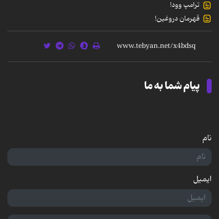
ترامپ وود!
قهرمان دروغین!
پیام شما به ما
نام
ایمیل