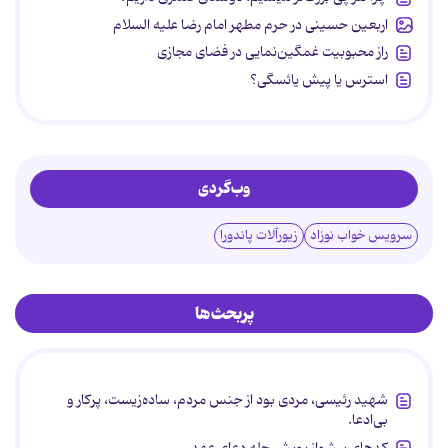
اربعین حسینی در حرم مطهر امام رضا علیه السلام
راز محبوبیت غمگین‌نمایی در فضای مجازی
استرس یا پیش یائسگی؟
وب‌گردی
سرویس خواب نوزاد
زیورآلات پاندورا
پربحث‌ها
شهید رئیسی، مردی بود از جنس مردم، ساده‌زیست، پرکار و
بی‌ادعا.
کدهای پیشواز پویش چله دعای عهد