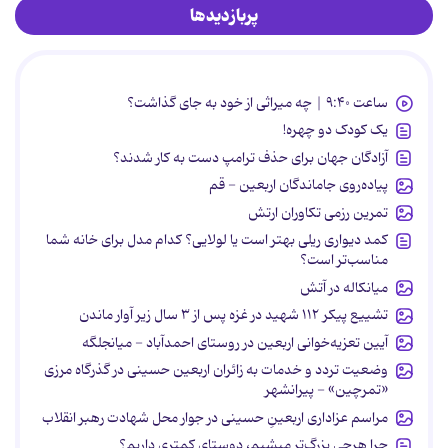
پربازدیدها
ساعت ۹:۴۰ | چه میراثی از خود به جای گذاشت؟
یک کودک دو چهره!
آزادگان جهان برای حذف ترامپ دست به کار شدند؟
پیاده‌روی جاماندگان اربعین - قم
تمرین رزمی تکاوران ارتش
کمد دیواری ریلی بهتر است یا لولایی؟ کدام مدل برای خانه شما
مناسب‌تر است؟
میانکاله در آتش
تشییع پیکر ۱۱۲ شهید در غزه پس از ۳ سال زیر آوار ماندن
آیین تعزیه‌خوانی اربعین در روستای احمدآباد - میانجلگه
وضعیت تردد و خدمات به زائران اربعین حسینی در گذرگاه مرزی
«تمرچین» - پیرانشهر
مراسم عزاداری اربعینِ حسینی در جوار محل شهادت رهبر انقلاب
چرا هرچی بزرگ‌تر میشیم، دوستای کمتری داریم؟