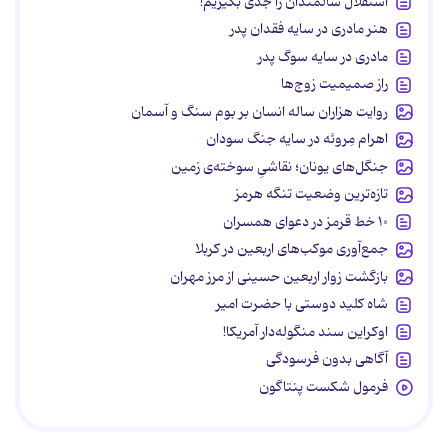
استقلال سالمندان را جدی بگیریم!
هنر مادری در سایه‌ فقدان پدر
مادری در سایه سوگ پدر
راز صمیمیت زوج‌ها
روایت هزاران ساله انسان بر بوم سنگ و آسمان
اهرام مِروئه در سایه جنگ سودان
جنگل‌های یونان؛ نقاشیِ سوخته‌ی زمین
تازه‌ترین وضعیت تنگه هرمز
۱۰ خط قرمز در دعوای همسران
جمع‌آوری موکب‌های اربعین در کربلا
بازگشت زوار اربعین حسینی از مرز مهران
شاه کلید دوستی با حضرت امیر
اوکراین سند منگوله‌دار آمریکا!
آگاهی بدون فرسودگی
فرمول شکست پنتاگون