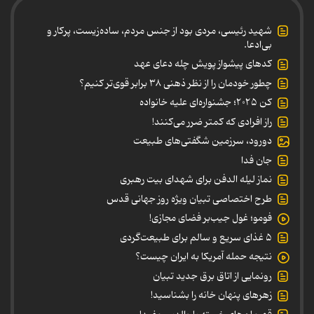
شهید رئیسی، مردی بود از جنس مردم، ساده‌زیست، پرکار و
بی‌ادعا.
کدهای پیشواز پویش چله دعای عهد
چطور خودمان را از نظر ذهنی ۳۸ برابر قوی‌تر کنیم؟
کن ۲۰۲۵؛ جشنواره‌ای علیه خانواده
راز افرادی که کمتر ضرر می‌کنند!
دورود، سرزمین شگفتی‌های طبیعت
جان فدا
نماز لیله الدفن برای شهدای بیت رهبری
طرح اختصاصی تبیان ویژه روز جهانی قدس
فومو؛ غول جیب‌بر فضای مجازی!
۵ غذای سریع و سالم برای طبیعت‌گردی
نتیجه حمله آمریکا به ایران چیست؟
رونمایی از اتاق برق جدید تبیان
زهرهای پنهان خانه را بشناسید!