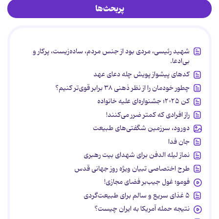
پربحث‌ها
شهید رئیسی، مردی بود از جنس مردم، ساده‌زیست، پرکار و
بی‌ادعا.
کدهای پیشواز پویش چله دعای عهد
چطور خودمان را از نظر ذهنی ۳۸ برابر قوی‌تر کنیم؟
کن ۲۰۲۵؛ جشنواره‌ای علیه خانواده
راز افرادی که کمتر ضرر می‌کنند!
دورود، سرزمین شگفتی‌های طبیعت
جان فدا
نماز لیله الدفن برای شهدای بیت رهبری
طرح اختصاصی تبیان ویژه روز جهانی قدس
فومو؛ غول جیب‌بر فضای مجازی!
۵ غذای سریع و سالم برای طبیعت‌گردی
نتیجه حمله آمریکا به ایران چیست؟