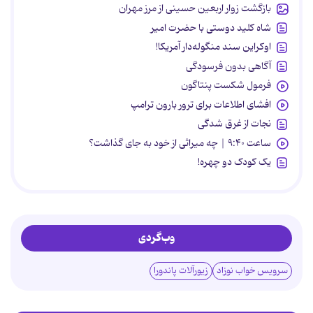
بازگشت زوار اربعین حسینی از مرز مهران
شاه کلید دوستی با حضرت امیر
اوکراین سند منگوله‌دار آمریکا!
آگاهی بدون فرسودگی
فرمول شکست پنتاگون
افشای اطلاعات برای ترور بارون ترامپ
نجات از غرق شدگی
ساعت ۹:۴۰ | چه میراثی از خود به جای گذاشت؟
یک کودک دو چهره!
وب‌گردی
سرویس خواب نوزاد
زیورآلات پاندورا