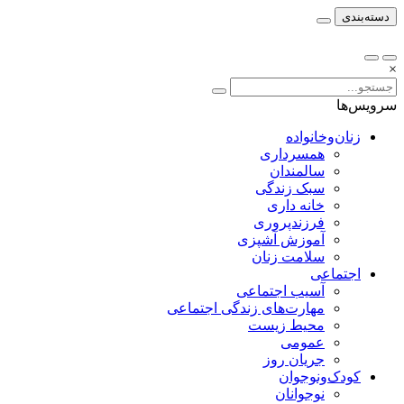
دسته‌بندی
×
سرویس‌ها
زنان‌وخانواده
همسرداری
سالمندان
سبک زندگی
خانه داری
فرزندپروری
آموزش آشپزی
سلامت زنان
اجتماعی
آسیب اجتماعی
مهارت‌های زندگی اجتماعی
محیط زیست
عمومی
جریان روز
کودک‌ونوجوان
نوجوانان