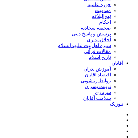
حوزه علمیه
مهدویت
نهج‌البلاغه
احکام
صحیفه سجادیه
پرسش و پاسخ دینی
اخلاق‌مداری
سیره اهل‌بیت علیهم‌السلام
مقالات قرآنی
تاریخ اسلام
آقایان
آموزش پدران
اقتصاد آقایان
روابط زناشویی
تربیت پسران
سربازی
سلامت آقایان
نیوزیک