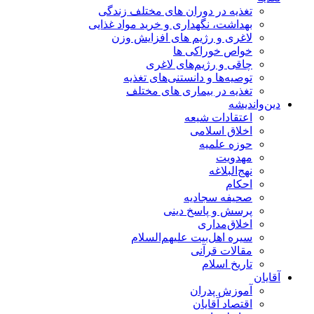
تغذیه در دوران های مختلف زندگی
بهداشت، نگهداری و خرید مواد غذایی
لاغری و رژیم های افزایش وزن
خواص خوراكی ها
چاقی و رژیم‌های لاغری
توصیه‌ها و دانستنی‌های تغذیه
تغذیه در بیماری های مختلف
دین‌واندیشه
اعتقادات شیعه
اخلاق اسلامی
حوزه علمیه
مهدویت
نهج‌البلاغه
احکام
صحیفه سجادیه
پرسش و پاسخ دینی
اخلاق‌مداری
سیره اهل‌بیت علیهم‌السلام
مقالات قرآنی
تاریخ اسلام
آقایان
آموزش پدران
اقتصاد آقایان