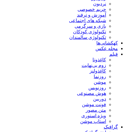
نردبون
حریم خصوصی
آموزش و ترفند
شبکه های اجتماعی
بازی و سرگرمی
تکنولوژی کودکان
تکنولوژی سالمندان
کهکشانی‌ها
مجله عکس
فیلم
کاغذوتا
زوم بی‌نهایت
کاغذولنز
روزنما
موشن
روزنویس
هوش مصنوعی
دوربین
فونت موشن
متن مصور
ویژه استوری
استاپ موشن
گرافیک