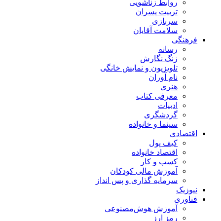
روابط زناشویی
تربیت پسران
سربازی
سلامت آقایان
فرهنگی
رسانه
زنگ نگارش
تلویزیون و نمایش خانگی
نام آوران
هنری
معرفی کتاب
ادبیات
گردشگری
سینما و خانواده
اقتصادی
کیف پول
اقتصاد خانواده
کسب و کار
آموزش مالی کودکان
سرمایه گذاری و پس انداز
نیوزیک
فناوری
آموزش هوش‌مصنوعی
رمز ارز