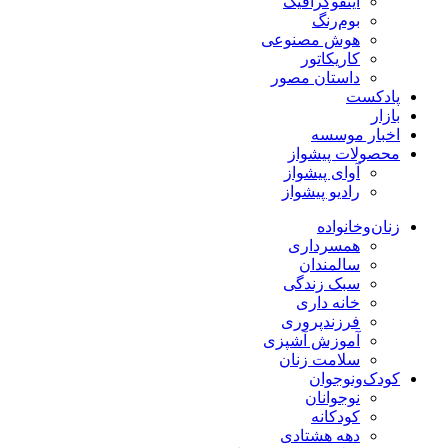
اینفوگرافیک
بوم‌رنگ
هوش مصنوعی
کاریکاتور
داستان مصور
پادکست
بازار
اخبار موسسه
محصولات پیشواز
آوای پیشواز
رادیو پیشواز
زنان‌وخانواده
همسرداری
سالمندان
سبک زندگی
خانه داری
فرزندپروری
آموزش آشپزی
سلامت زنان
کودک‌ونوجوان
نوجوانان
کودکانه
دهه هشتادی