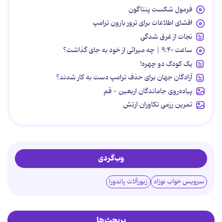
فرمول شکست پنتاگون
افشای اطلاعات برای ترور بارون ترامپ
نجات از غرق شدگی
ساعت ۹:۴۰ | چه میراثی از خود به جای گذاشت؟
یک کودک دو چهره!
آزادگان جهان برای حذف ترامپ دست به کار شدند؟
پیاده‌روی جاماندگان اربعین - قم
تمرین رزمی تکاوران ارتش
وب‌گردی
سرویس خواب نوزاد
زیورآلات پاندورا
پربحث‌ها