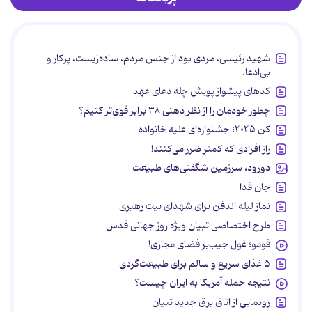
شهید رئیسی، مردی بود از جنس مردم، ساده‌زیست، پرکار و
بی‌ادعا.
کدهای پیشواز پویش چله دعای عهد
چطور خودمان را از نظر ذهنی ۳۸ برابر قوی‌تر کنیم؟
کن ۲۰۲۵؛ جشنواره‌ای علیه خانواده
راز افرادی که کمتر ضرر می‌کنند!
دورود، سرزمین شگفتی‌های طبیعت
جان فدا
نماز لیله الدفن برای شهدای بیت رهبری
طرح اختصاصی تبیان ویژه روز جهانی قدس
فومو؛ غول جیب‌بر فضای مجازی!
۵ غذای سریع و سالم برای طبیعت‌گردی
نتیجه حمله آمریکا به ایران چیست؟
رونمایی از اتاق برق جدید تبیان