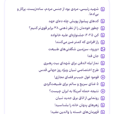
شهید رئیسی، مردی بود از جنس مردم، ساده‌زیست، پرکار و
بی‌ادعا.
کدهای پیشواز پویش چله دعای عهد
چطور خودمان را از نظر ذهنی ۳۸ برابر قوی‌تر کنیم؟
کن ۲۰۲۵؛ جشنواره‌ای علیه خانواده
راز افرادی که کمتر ضرر می‌کنند!
دورود، سرزمین شگفتی‌های طبیعت
جان فدا
نماز لیله الدفن برای شهدای بیت رهبری
طرح اختصاصی تبیان ویژه روز جهانی قدس
فومو؛ غول جیب‌بر فضای مجازی!
۵ غذای سریع و سالم برای طبیعت‌گردی
نتیجه حمله آمریکا به ایران چیست؟
رونمایی از اتاق برق جدید تبیان
زهرهای پنهان خانه را بشناسید!
قهرمان‌های خسته یا والدین مفید!