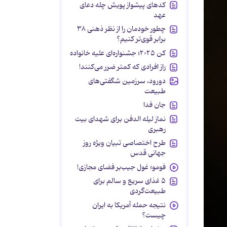
کدهای پیشواز پویش چله دعای
عهد
چطور خودمان را از نظر ذهنی ۳۸
برابر قوی‌تر کنیم؟
کن ۲۰۲۵؛ جشنواره‌ای علیه خانواده
راز افرادی که کمتر ضرر می‌کنند!
دورود، سرزمین شگفتی‌های
طبیعت
جان فدا
نماز لیله الدفن برای شهدای بیت
رهبری
طرح اختصاصی تبیان ویژه روز
جهانی قدس
فومو؛ غول جیب‌بر فضای مجازی!
۵ غذای سریع و سالم برای
طبیعت‌گردی
نتیجه حمله آمریکا به ایران
چیست؟