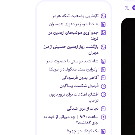
تازه‌ترین وضعیت تنگه هرمز
۱۰ خط قرمز در دعوای همسران
جمع‌آوری موکب‌های اربعین در
کربلا
بازگشت زوار اربعین حسینی از مرز
مهران
شاه کلید دوستی با حضرت امیر
اوکراین سند منگوله‌دار آمریکا!
آگاهی بدون فرسودگی
فرمول شکست پنتاگون
افشای اطلاعات برای ترور بارون
ترامپ
نجات از غرق شدگی
ساعت ۹:۴۰ | چه میراثی از خود به
جای گذاشت؟
یک کودک دو چهره!