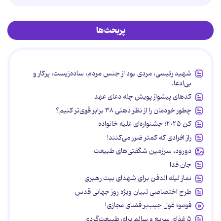
پربحث‌ها
شهید رئیسی، مردی بود از جنس مردم، ساده‌زیست، پرکار و
بی‌ادعا.
کدهای پیشواز پویش چله دعای عهد
چطور خودمان را از نظر ذهنی ۳۸ برابر قوی‌تر کنیم؟
کن ۲۰۲۵؛ جشنواره‌ای علیه خانواده
راز افرادی که کمتر ضرر می‌کنند!
دورود، سرزمین شگفتی‌های طبیعت
جان فدا
نماز لیله الدفن برای شهدای بیت رهبری
طرح اختصاصی تبیان ویژه روز جهانی قدس
فومو؛ غول جیب‌بر فضای مجازی!
۵ غذای سریع و سالم برای طبیعت‌گردی