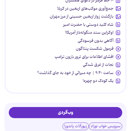
۱۰ خط قرمز در دعوای همسران
جمع‌آوری موکب‌های اربعین در کربلا
بازگشت زوار اربعین حسینی از مرز مهران
شاه کلید دوستی با حضرت امیر
اوکراین سند منگوله‌دار آمریکا!
آگاهی بدون فرسودگی
فرمول شکست پنتاگون
افشای اطلاعات برای ترور بارون ترامپ
نجات از غرق شدگی
ساعت ۹:۴۰ | چه میراثی از خود به جای گذاشت؟
یک کودک دو چهره!
وب‌گردی
سرویس خواب نوزاد
زیورآلات پاندورا