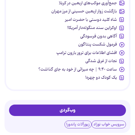
جمع‌آوری موکب‌های اربعین در کربلا
بازگشت زوار اربعین حسینی از مرز مهران
شاه کلید دوستی با حضرت امیر
اوکراین سند منگوله‌دار آمریکا!
آگاهی بدون فرسودگی
فرمول شکست پنتاگون
افشای اطلاعات برای ترور بارون ترامپ
نجات از غرق شدگی
ساعت ۹:۴۰ | چه میراثی از خود به جای گذاشت؟
یک کودک دو چهره!
وب‌گردی
سرویس خواب نوزاد
زیورآلات پاندورا