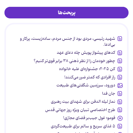
پربحث‌ها
شهید رئیسی، مردی بود از جنس مردم، ساده‌زیست، پرکار و
بی‌ادعا.
کدهای پیشواز پویش چله دعای عهد
چطور خودمان را از نظر ذهنی ۳۸ برابر قوی‌تر کنیم؟
کن ۲۰۲۵؛ جشنواره‌ای علیه خانواده
راز افرادی که کمتر ضرر می‌کنند!
دورود، سرزمین شگفتی‌های طبیعت
جان فدا
نماز لیله الدفن برای شهدای بیت رهبری
طرح اختصاصی تبیان ویژه روز جهانی قدس
فومو؛ غول جیب‌بر فضای مجازی!
۵ غذای سریع و سالم برای طبیعت‌گردی