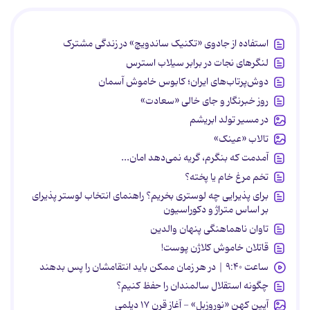
استفاده از جادوی «تکنیک ساندویچ» در زندگی مشترک
لنگرهای نجات در برابر سیلاب استرس
دوش‌پرتاب‌های ایران؛ کابوس خاموش آسمان
روز خبرنگار و جای خالی «سعادت»
در مسیر تولد ابریشم
تالاب «عینک»
آمدمت که بنگرم، گریه نمی‌دهد امان...
تخم مرغ خام یا پخته؟
برای پذیرایی چه لوستری بخریم؟ راهنمای انتخاب لوستر پذیرای
بر اساس متراژ و دکوراسیون
تاوان ناهماهنگی پنهان والدین
قاتلان خاموش کلاژن پوست!
ساعت ۹:۴۰ | در هر زمان ممکن باید انتقامشان را پس بدهند
چگونه استقلال سالمندان را حفظ کنیم؟
آیین کهن «نوروزبل» - آغاز قرن ۱۷ دیلمی