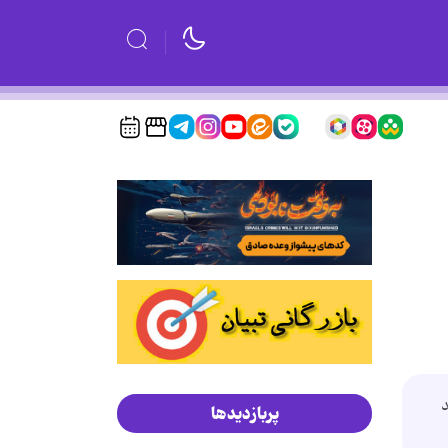
د
پربازدیدها