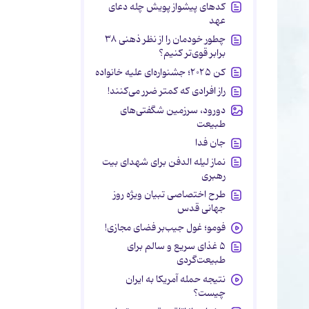
کدهای پیشواز پویش چله دعای
عهد
چطور خودمان را از نظر ذهنی ۳۸
برابر قوی‌تر کنیم؟
کن ۲۰۲۵؛ جشنواره‌ای علیه خانواده
راز افرادی که کمتر ضرر می‌کنند!
دورود، سرزمین شگفتی‌های
طبیعت
جان فدا
نماز لیله الدفن برای شهدای بیت
رهبری
طرح اختصاصی تبیان ویژه روز
جهانی قدس
فومو؛ غول جیب‌بر فضای مجازی!
۵ غذای سریع و سالم برای
طبیعت‌گردی
نتیجه حمله آمریکا به ایران
چیست؟