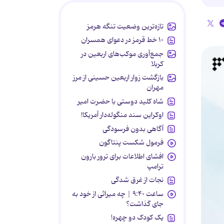
تازه‌ترین وضعیت تنگه هرمز
۱۰ خط قرمز در دعوای همسران
جمع‌آوری موکب‌های اربعین در
کربلا
بازگشت زوار اربعین حسینی از مرز
مهران
شاه کلید دوستی با حضرت امیر
اوکراین سند منگوله‌دار آمریکا!
آگاهی بدون فرسودگی
فرمول شکست پنتاگون
افشای اطلاعات برای ترور بارون
ترامپ
نجات از غرق شدگی
ساعت ۹:۴۰ | چه میراثی از خود به
جای گذاشت؟
یک کودک دو چهره!