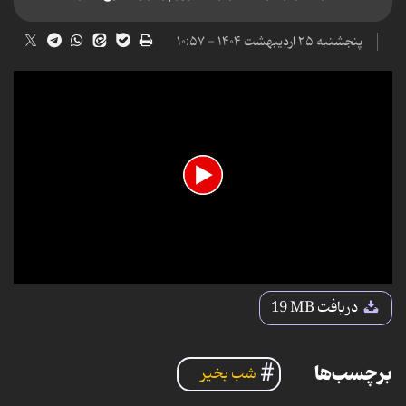
پنجشنبه ۲۵ اردیبهشت ۱۴۰۴ - ۱۰:۵۷
0
seconds
دریافت
19 MB
of
15
seconds
برچسب‌ها
شب بخیر