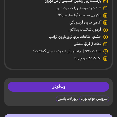
بازگشت زوار اربعین حسینی از مرز مهران
شاه کلید دوستی با حضرت امیر
اوکراین سند منگوله‌دار آمریکا!
آگاهی بدون فرسودگی
فرمول شکست پنتاگون
افشای اطلاعات برای ترور بارون ترامپ
نجات از غرق شدگی
ساعت ۹:۴۰ | چه میراثی از خود به جای گذاشت؟
یک کودک دو چهره!
وب‌گردی
سرویس خواب نوزاد
زیورآلات پاندورا