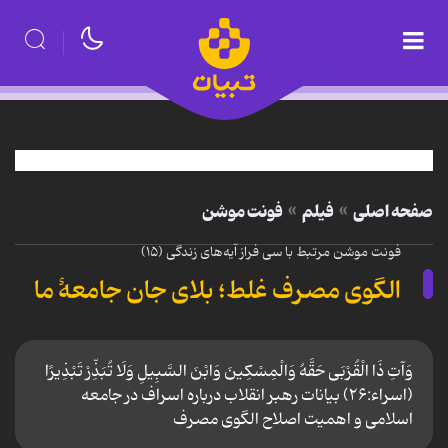
صفحه اصلی
فیلم
فونت موشن
فونت موشن مرتبط با سی فراز آیه‌های زندگی (۱۵)
الگوی مصرف غلط؛ بلای جان جامعۀ ما
وَآتِ ذَا الْقُرْبَی حَقَّهُ وَالْمِسْکِینَ وَابْنَ السَّبِیلِ وَلَا تُبَذِّرْ تَبْذِیرًا
(اسراء:۲۶) بیانات رهبر انقلاب درباره اسراف در جامعه
اسلامی و اهمیت اصلاح الگوی مصرف