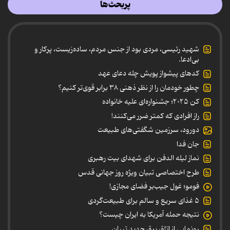
پربحث‌ها
شهید رئیسی، مردی بود از جنس مردم، ساده‌زیست، پرکار و
بی‌ادعا.
کدهای پیشواز پویش چله دعای عهد
چطور خودمان را از نظر ذهنی ۳۸ برابر قوی‌تر کنیم؟
کن ۲۰۲۵؛ جشنواره‌ای علیه خانواده
راز افرادی که کمتر ضرر می‌کنند!
دورود، سرزمین شگفتی‌های طبیعت
جان فدا
نماز لیله الدفن برای شهدای بیت رهبری
طرح اختصاصی تبیان ویژه روز جهانی قدس
فومو؛ غول جیب‌بر فضای مجازی!
۵ غذای سریع و سالم برای طبیعت‌گردی
نتیجه حمله آمریکا به ایران چیست؟
رونمایی از اتاق برق جدید تبیان