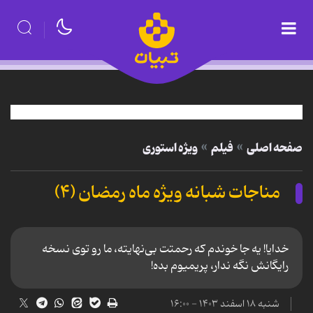
صفحه اصلی
فیلم
ویژه استوری
مناجات شبانه ویژه ماه رمضان (۴)
خدایا! یه جا خوندم که رحمتت بی‌نهایته، ما رو توی نسخه
رایگانش نگه ندار، پریمیوم بده!
شنبه ۱۸ اسفند ۱۴۰۳ - ۱۶:۰۰