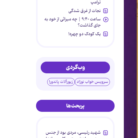
ترامپ
نجات از غرق شدگی
ساعت ۹:۴۰ | چه میراثی از خود به
جای گذاشت؟
یک کودک دو چهره!
وب‌گردی
سرویس خواب نوزاد
زیورآلات پاندورا
پربحث‌ها
شهید رئیسی، مردی بود از جنس