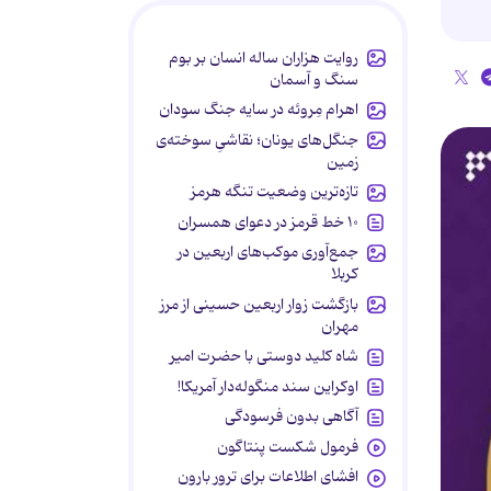
روایت هزاران ساله انسان بر بوم
سنگ و آسمان
اهرام مِروئه در سایه جنگ سودان
جنگل‌های یونان؛ نقاشیِ سوخته‌ی
زمین
تازه‌ترین وضعیت تنگه هرمز
۱۰ خط قرمز در دعوای همسران
جمع‌آوری موکب‌های اربعین در
کربلا
بازگشت زوار اربعین حسینی از مرز
مهران
شاه کلید دوستی با حضرت امیر
اوکراین سند منگوله‌دار آمریکا!
آگاهی بدون فرسودگی
فرمول شکست پنتاگون
افشای اطلاعات برای ترور بارون