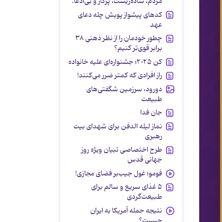
مردم، ساده‌زیست، پرکار و بی‌ادعا.
کدهای پیشواز پویش چله دعای
عهد
چطور خودمان را از نظر ذهنی ۳۸
برابر قوی‌تر کنیم؟
کن ۲۰۲۵؛ جشنواره‌ای علیه خانواده
راز افرادی که کمتر ضرر می‌کنند!
دورود، سرزمین شگفتی‌های
طبیعت
جان فدا
نماز لیله الدفن برای شهدای بیت
رهبری
طرح اختصاصی تبیان ویژه روز
جهانی قدس
فومو؛ غول جیب‌بر فضای مجازی!
۵ غذای سریع و سالم برای
طبیعت‌گردی
نتیجه حمله آمریکا به ایران
چیست؟