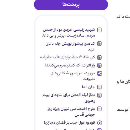
پربحث‌ها
 دست داد،
شهید رئیسی، مردی بود از جنس
مردم، ساده‌زیست، پرکار و بی‌ادعا.
کدهای پیشواز پویش چله دعای
عهد
کن ۲۰۲۵؛ جشنواره‌ای علیه خانواده
راز افرادی که کمتر ضرر می‌کنند!
دورود، سرزمین شگفتی‌های
طبیعت
ن‌ها و
جان فدا
نماز لیله الدفن برای شهدای بیت
رهبری
طرح اختصاصی تبیان ویژه روز
زه‌ها در نوار غزه توسط
جهانی قدس
فومو؛ غول جیب‌بر فضای مجازی!