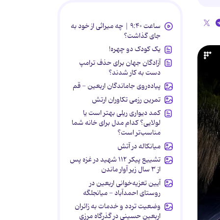
ساعت ۹:۴۰ | چه میراثی از خود به
جای گذاشت؟
یک کودک دو چهره!
آزادگان جهان برای حذف ترامپ
دست به کار شدند؟
پیاده‌روی جاماندگان اربعین - قم
تمرین رزمی تکاوران ارتش
کمد دیواری ریلی بهتر است یا
لولایی؟ کدام مدل برای خانه شما
مناسب‌تر است؟
میانکاله در آتش
تشییع پیکر ۱۱۲ شهید در غزه پس
از ۳ سال زیر آوار ماندن
آیین تعزیه‌خوانی اربعین در
روستای احمدآباد - میانجلگه
وضعیت تردد و خدمات به زائران
اربعین حسینی در گذرگاه مرزی