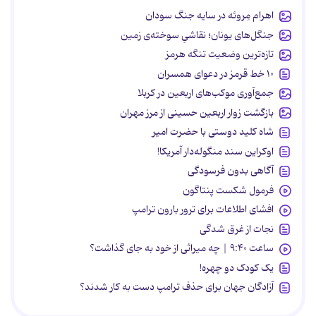
اهرام مِروئه در سایه جنگ سودان
جنگل‌های یونان؛ نقاشیِ سوخته‌ی زمین
تازه‌ترین وضعیت تنگه هرمز
۱۰ خط قرمز در دعوای همسران
جمع‌آوری موکب‌های اربعین در کربلا
بازگشت زوار اربعین حسینی از مرز مهران
شاه کلید دوستی با حضرت امیر
اوکراین سند منگوله‌دار آمریکا!
آگاهی بدون فرسودگی
فرمول شکست پنتاگون
افشای اطلاعات برای ترور بارون ترامپ
نجات از غرق شدگی
ساعت ۹:۴۰ | چه میراثی از خود به جای گذاشت؟
یک کودک دو چهره!
آزادگان جهان برای حذف ترامپ دست به کار شدند؟