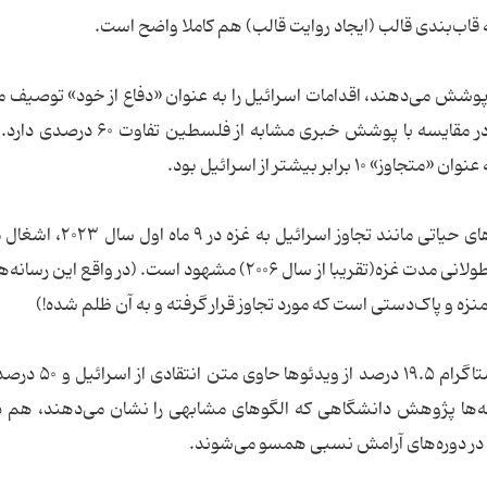
 قاب‌بندی قالب (ایجاد روایت قالب) هم کاملا واضح است.
یل را پوشش می‌دهند، اقدامات اسرائیل را به عنوان «دفاع از خود» توصیف 
(این عدد برای مردم فلسطین ۰.۵ درصد است) که در مقایسه با پوشش خبری مشابه 
ر بیشتر از اسرائیل بود.
اقدام دیگر این رسانه‌ها حذف ارائه گزارش در زمینه‌های حیاتی مانند تج
سرزمین‌های فلسطینی(اشغال ۷۵ ساله) و محاصره طولانی مدت غزه(تقریبا از سال ۲۰۰۶) مشهود است. (در واق
منزه و پاک‌دستی است که مورد تجاوز قرار گرفته و به آن ظلم شده!)
طبق این پژوهش در تمام ویدیوهای مرتبط در اینستاگرام 
ا دهه‌ها پژوهش دانشگاهی که الگوهای مشابهی را نشان می‌دهند، هم 
در دوره‌های آرامش نسبی همسو می‌شوند.