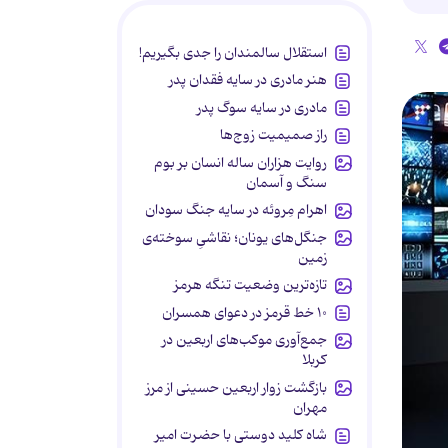
استقلال سالمندان را جدی بگیریم!
هنر مادری در سایه‌ فقدان پدر
مادری در سایه سوگ پدر
راز صمیمیت زوج‌ها
روایت هزاران ساله انسان بر بوم
سنگ و آسمان
اهرام مِروئه در سایه جنگ سودان
جنگل‌های یونان؛ نقاشیِ سوخته‌ی
زمین
تازه‌ترین وضعیت تنگه هرمز
۱۰ خط قرمز در دعوای همسران
جمع‌آوری موکب‌های اربعین در
کربلا
بازگشت زوار اربعین حسینی از مرز
مهران
شاه کلید دوستی با حضرت امیر