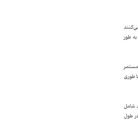
می‌کنند
از فلسطین تفاوت ۶۰ درصدی دارد. به طور
اوز اسرائیل به غزه در ۹ ماه اول سال ۲۰۲۳، اشغال مستمر
ع این رسانه‌ها طوری
۱۹.۵ درصد از ویدئوها حاوی متن انتقادی از اسرائیل و ۵۰ درصد شامل
در طول