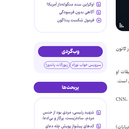
اوکراین سند منگوله‌دار آمریکا!
آگاهی بدون فرسودگی
فرمول شکست پنتاگون
 کانون
وب‌گردی
سرویس خواب نوزاد
زیورآلات پاندورا
قات او
ن است.
پربحث‌ها
CNN، BBC News، Fox New،
شهید رئیسی، مردی بود از جنس
مردم، ساده‌زیست، پرکار و بی‌ادعا.
کدهای پیشواز پویش چله دعای
نایات)