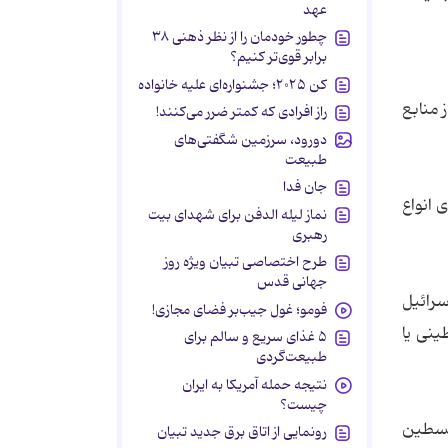
عهد
چطور خودمان را از نظر ذهنی ۳۸
برابر قوی‌تر کنیم؟
کن ۲۰۲۵؛ جشنواره‌ای علیه خانواده
 منابع
راز افرادی که کمتر ضرر می‌کنند!
دورود، سرزمین شگفتی‌های
طبیعت
جان فدا
وع برای انواع
نماز لیله الدفن برای شهدای بیت
رهبری
طرح اختصاصی تبیان ویژه روز
جهانی قدس
یشتر از منابع حامی اسرائیل
فومو؛ غول جیب‌بر فضای مجازی!
ینی یا
۵ غذای سریع و سالم برای
طبیعت‌گردی
نتیجه حمله آمریکا به ایران
چیست؟
 از منابع طرفدار فلسطین
رونمایی از اتاق برق جدید تبیان