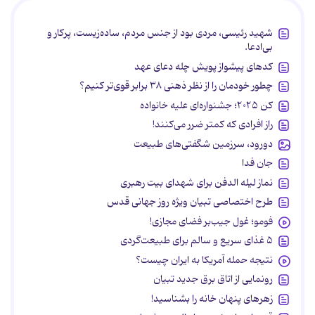
شهید رئیسی، مردی بود از جنس مردم، ساده‌زیست، پرکار و
بی‌ادعا.
کدهای پیشواز پویش چله دعای عهد
چطور خودمان را از نظر ذهنی ۳۸ برابر قوی‌تر کنیم؟
کن ۲۰۲۵؛ جشنواره‌ای علیه خانواده
راز افرادی که کمتر ضرر می‌کنند!
دورود، سرزمین شگفتی‌های طبیعت
جان فدا
نماز لیله الدفن برای شهدای بیت رهبری
طرح اختصاصی تبیان ویژه روز جهانی قدس
فومو؛ غول جیب‌بر فضای مجازی!
۵ غذای سریع و سالم برای طبیعت‌گردی
نتیجه حمله آمریکا به ایران چیست؟
رونمایی از اتاق برق جدید تبیان
زهرهای پنهان خانه را بشناسید!