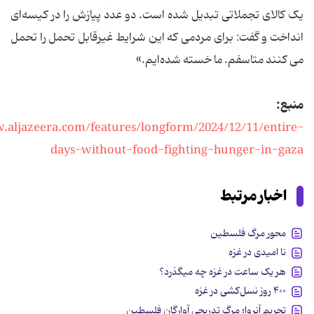
یک کالای تجملاتی تبدیل شده است. دو عدد پیازش را در کیسه‌ای
انداخت و گفت: برای مردمی که این شرایط غیرقابل تحمل را تحمل
می کنند متاسفم. ما خسته شده‌ایم.»
منبع:
.aljazeera.com/features/longform/2024/12/11/entire-
days-without-food-fighting-hunger-in-gaza
اخبار مرتبط
محور مرگ فلسطین
نا امیدی در غزه
هر یک ساعت در غزه چه میگذرد؟
۴۰۰ روز نسل‌کشی در غزه
تحریم آنروا؛ مرگ تدریجی آوارگان فلسطین