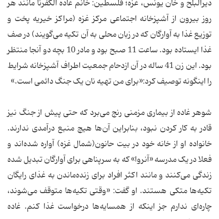
دیرالبلح و خان ​​یونس، غزه؛ فلسطین: خانم غاده الکفرنا مانند هر
روز بیرون از آشپزخانه اجتماعی مرکز غزه (مراکز خیریه پخت و
توزیع غذا به آوارگان که در زبان محلی به آن تکیه می‌گویند) در صف
غذا ایستاده بود. ساعت 11 صبح بود و مادر 10 بچه دو آنجا منتظر
بود. این زن 41 ساله در آن ازدحام جمعیت اطراف آشپزخانه شرایط
را اینگونه توصیف کرد:«‌برای من تهیه نان یک جنگ دائمی است.»
شوهر غاده از بیماری مزمنی رنج می‌برد که حتی پیش از جنگ نیز
قادر به کار کردن نبود، بنابراین آن‌ها هیچ منبع درآمدی ندارند.
خانواده او از خانه خود در بیت حانون(شمال غزه) آواره شده‌اند و
فعلا در یک مدرسه «آنروا» که به سرپناهی برای آوارگان تبدیل شده
زندگی می‌کنند و مانند اکثر افراد برای زنده‌ماندن به غذای رایگان
تکیه‌ها متکی هستند. او گفت: «وقتی تکیه‌ها متوقف می‌شوند،
چاره‌ای ندارم جز اینکه از همسایه‌ها درخواست غذا کنم. غاده