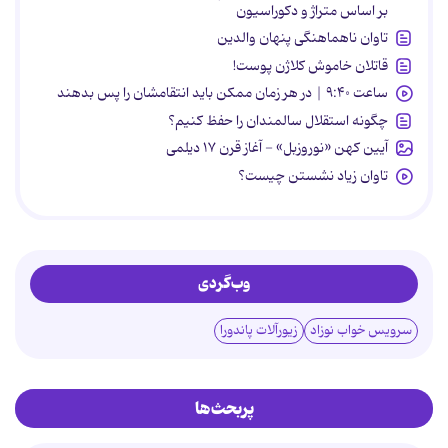
بر اساس متراژ و دکوراسیون
تاوان ناهماهنگی پنهان والدین
قاتلان خاموش کلاژن پوست!
ساعت ۹:۴۰ | در هر زمان ممکن باید انتقامشان را پس بدهند
چگونه استقلال سالمندان را حفظ کنیم؟
آیین کهن «نوروزبل» - آغاز قرن ۱۷ دیلمی
تاوان زیاد نشستن چیست؟
وب‌گردی
سرویس خواب نوزاد
زیورآلات پاندورا
پربحث‌ها