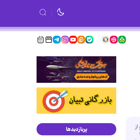
از
پربازدیدها