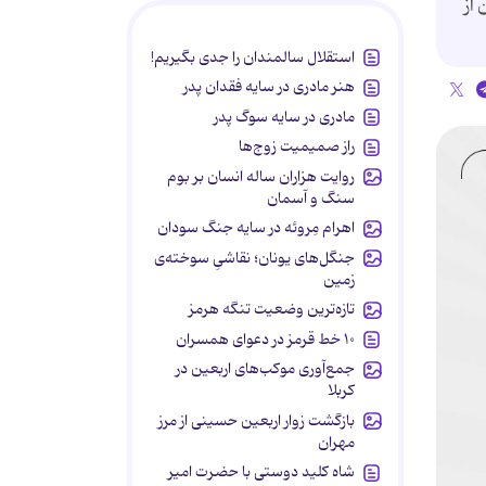
از
استقلال سالمندان را جدی بگیریم!
هنر مادری در سایه‌ فقدان پدر
مادری در سایه سوگ پدر
راز صمیمیت زوج‌ها
روایت هزاران ساله انسان بر بوم
سنگ و آسمان
اهرام مِروئه در سایه جنگ سودان
جنگل‌های یونان؛ نقاشیِ سوخته‌ی
زمین
تازه‌ترین وضعیت تنگه هرمز
۱۰ خط قرمز در دعوای همسران
جمع‌آوری موکب‌های اربعین در
کربلا
بازگشت زوار اربعین حسینی از مرز
مهران
شاه کلید دوستی با حضرت امیر