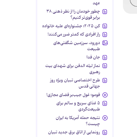
عهد
چطور خودمان را از نظر ذهنی ۳۸
برابر قوی‌تر کنیم؟
کن ۲۰۲۵؛ جشنواره‌ای علیه خانواده
راز افرادی که کمتر ضرر می‌کنند!
دورود، سرزمین شگفتی‌های
طبیعت
جان فدا
نماز لیله الدفن برای شهدای بیت
رهبری
طرح اختصاصی تبیان ویژه روز
جهانی قدس
فومو؛ غول جیب‌بر فضای مجازی!
۵ غذای سریع و سالم برای
طبیعت‌گردی
نتیجه حمله آمریکا به ایران
چیست؟
رونمایی از اتاق برق جدید تبیان