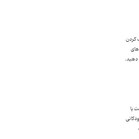
 کردن
های
 یا
ودکانی