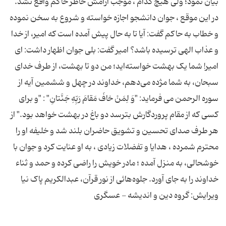
بیان نمود؛ ولی هیچ کدام ، موجب آرامش خاطر حاکم واقع نشد.
در این موقع ، جوان دانشجو اجازه خواسته و شروع به سخن نموده
و خطاب به حاکم گفت: آیا تا به حال پیش آمده است که امیر، از خدا
و عذاب الهی ترسیده باشد؟ امیر گفت: بلی جوان اظهار داشت: ای
امیر! شما یک بهشت خواسته‌اید؛ من دو تا بهشت، از طرف خدای
سبحان، به شما مژده می‌دهم، خداوند در چهل و ششمین آیه از
سوره الرحمن می فرماید: "وَ لِمَنْ خافَ مَقامَ رَبِّهِ جَنَّتانِ" : "و برای
کسی که از مقام پروردگارش بترسد دو باغ در بهشت خواهد بود." از
هر طرف صدای تحسین و تشویق حاضران بلند شد و خلیفه او را
محترم شمرده ، هدایا و تفضلات زیادی ، به او عنایت کرد و جوان با
خوشحالی، به منزل آمده ؛ مادر خویش را راضی کرده و حمد و ثناء
خداوند را به جای آورد. جلوه‌هائی از نور قرآن، عبدالکریم پاک نیا
ویرایش: گروه دین و اندیشه - عسگری