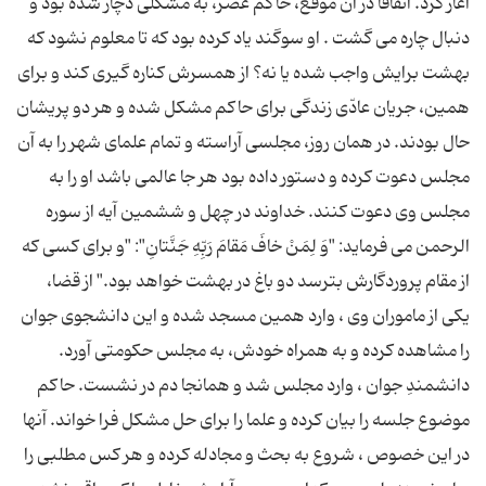
آغاز کرد. اتفاقاً در آن موقع، حاکم عصر، به مشکلی دچار شده بود و
دنبال چاره می گشت . او سوگند یاد کرده بود که تا معلوم نشود که
بهشت برایش واجب شده یا نه؟ از همسرش کناره گیری کند و برای
همین، جریان عادّی زندگی برای حاکم مشکل شده و هر دو پریشان
حال بودند. در همان روز، مجلسی آراسته و تمام علمای شهر را به آن
مجلس دعوت کرده و دستور داده بود هر جا عالمی باشد او را به
مجلس وی دعوت کنند. خداوند در چهل و ششمین آیه از سوره
الرحمن می فرماید: "وَ لِمَنْ خافَ مَقامَ رَبِّهِ جَنَّتانِ": "و برای کسی که
از مقام پروردگارش بترسد دو باغ در بهشت خواهد بود." از قضا،
یکی از ماموران وی ، وارد همین مسجد شده و این دانشجوی جوان
را مشاهده کرده و به همراه خودش، به مجلس حکومتی آورد.
دانشمندِ جوان ، وارد مجلس شد و همانجا دم در نشست. حاکم
موضوع جلسه را بیان کرده و علما را برای حل مشکل فرا خواند. آنها
در این خصوص ، شروع به بحث و مجادله کرده و هر کس مطلبی را