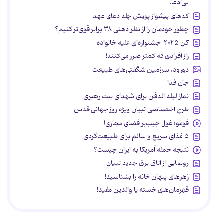
بی‌ادعا.
کدهای پیشواز پویش چله دعای عهد
چطور خودمان را از نظر ذهنی ۳۸ برابر قوی‌تر کنیم؟
کن ۲۰۲۵؛ جشنواره‌ای علیه خانواده
راز افرادی که کمتر ضرر می‌کنند!
دورود، سرزمین شگفتی‌های طبیعت
جان فدا
نماز لیله الدفن برای شهدای بیت رهبری
طرح اختصاصی تبیان ویژه روز جهانی قدس
فومو؛ غول جیب‌بر فضای مجازی!
۵ غذای سریع و سالم برای طبیعت‌گردی
نتیجه حمله آمریکا به ایران چیست؟
رونمایی از اتاق برق جدید تبیان
زهرهای پنهان خانه را بشناسید!
قهرمان‌های خسته یا والدین مفید!