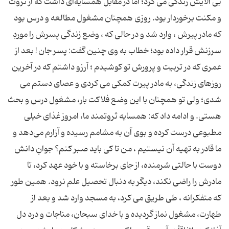
بی آلایش زندگی می کرد؛ امّا در مقابل همسایه‌ای داشت که از ثروت
و مکنت برخوردار بود. روزی همچنان مشغول مطالعه و درس بود
که مادر پیرش ، وارد شد و در حالی که ، وضع زندگی پسرش را موردِ
سرزنش قرار داده بود؛ خطاب به وی چنین گفت: پسر جان ! بعد از
عمری که در تربیت و پرورش تو کوشیدم ؛ آرزو داشتم که در آخرین
روزهای زندگی، به مادر پیرت کمکی می کردی و عصای دستم می
شدی؛ ولی تو همچنان با این وضع فلاکت بار، مشغول درس و بحث
هستی. و ادامه داد که: همسایه ثروتمند ما، امروز غذای خیلی
مطبوعی درست کرده و بوی آن به مشامم رسیده و آزارم می‌دهد و
ما قادر به تهیه آن نیستیم ، من تا کی باید صبر کنم؟ جوانِ دانش
دوست با حالتی شرمنده، از جای برخاسته و با خود عهد کرد، تا
مادرش را راضی نکند، دیگر به دنبال تحصیل علم نرود. همین طور
که متفکرانه ، طی طریق می کرد، به مسجد وارد شد و بعد از
طهارت، مشغول نماز گردیده و با خدای سبحان، مناجات و درد دل