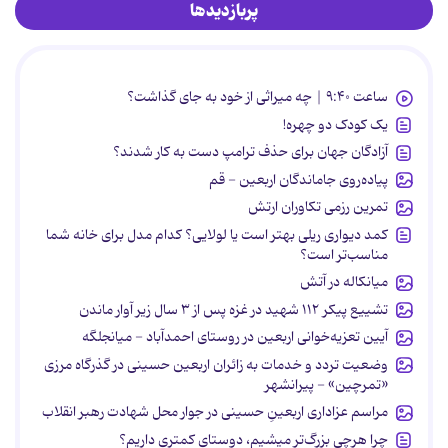
پربازدیدها
ساعت ۹:۴۰ | چه میراثی از خود به جای گذاشت؟
یک کودک دو چهره!
آزادگان جهان برای حذف ترامپ دست به کار شدند؟
پیاده‌روی جاماندگان اربعین - قم
تمرین رزمی تکاوران ارتش
کمد دیواری ریلی بهتر است یا لولایی؟ کدام مدل برای خانه شما
مناسب‌تر است؟
میانکاله در آتش
تشییع پیکر ۱۱۲ شهید در غزه پس از ۳ سال زیر آوار ماندن
آیین تعزیه‌خوانی اربعین در روستای احمدآباد - میانجلگه
وضعیت تردد و خدمات به زائران اربعین حسینی در گذرگاه مرزی
«تمرچین» - پیرانشهر
مراسم عزاداری اربعینِ حسینی در جوار محل شهادت رهبر انقلاب
چرا هرچی بزرگ‌تر میشیم، دوستای کمتری داریم؟