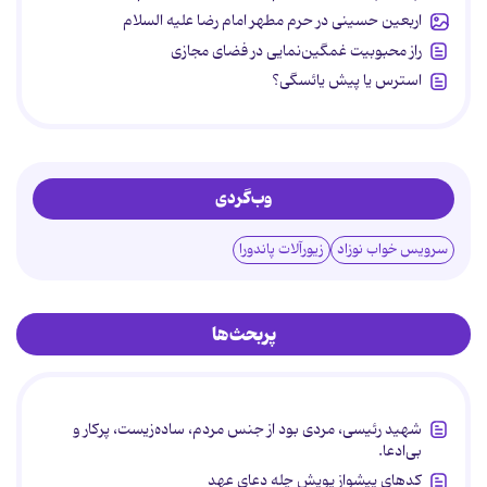
اربعین حسینی در حرم مطهر امام رضا علیه السلام
راز محبوبیت غمگین‌نمایی در فضای مجازی
استرس یا پیش یائسگی؟
وب‌گردی
سرویس خواب نوزاد
زیورآلات پاندورا
پربحث‌ها
شهید رئیسی، مردی بود از جنس مردم، ساده‌زیست، پرکار و
بی‌ادعا.
کدهای پیشواز پویش چله دعای عهد