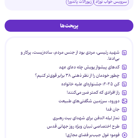
سرویس خواب نوزاد
زیورآلات پاندورا
پربحث‌ها
شهید رئیسی، مردی بود از جنس مردم، ساده‌زیست، پرکار و
بی‌ادعا.
کدهای پیشواز پویش چله دعای عهد
چطور خودمان را از نظر ذهنی ۳۸ برابر قوی‌تر کنیم؟
کن ۲۰۲۵؛ جشنواره‌ای علیه خانواده
راز افرادی که کمتر ضرر می‌کنند!
دورود، سرزمین شگفتی‌های طبیعت
جان فدا
نماز لیله الدفن برای شهدای بیت رهبری
طرح اختصاصی تبیان ویژه روز جهانی قدس
فومو؛ غول جیب‌بر فضای مجازی!