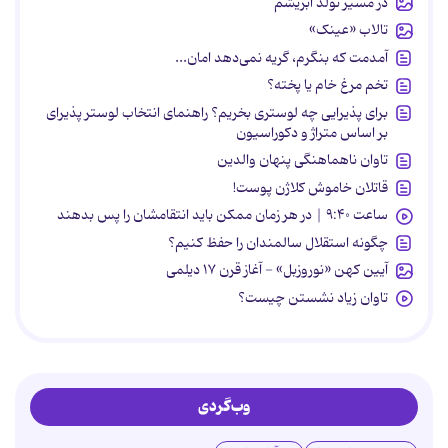
در مسیر تولد ابریشم
تالاب «عینک»
آمدمت که بنگرم، گریه نمی‌دهد امان...
تخم مرغ خام یا پخته؟
برای پذیرایی چه لوستری بخریم؟ راهنمای انتخاب لوستر پذیرای
بر اساس متراژ و دکوراسیون
تاوان ناهماهنگی پنهان والدین
قاتلان خاموش کلاژن پوست!
ساعت ۹:۴۰ | در هر زمان ممکن باید انتقامشان را پس بدهند
چگونه استقلال سالمندان را حفظ کنیم؟
آیین کهن «نوروزبل» - آغاز قرن ۱۷ دیلمی
تاوان زیاد نشستن چیست؟
وب‌گردی