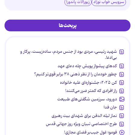
سرویس خواب نوزاد
زیورآلات پاندورا
پربحث‌ها
شهید رئیسی، مردی بود از جنس مردم، ساده‌زیست، پرکار و
بی‌ادعا.
کدهای پیشواز پویش چله دعای عهد
چطور خودمان را از نظر ذهنی ۳۸ برابر قوی‌تر کنیم؟
کن ۲۰۲۵؛ جشنواره‌ای علیه خانواده
راز افرادی که کمتر ضرر می‌کنند!
دورود، سرزمین شگفتی‌های طبیعت
جان فدا
نماز لیله الدفن برای شهدای بیت رهبری
طرح اختصاصی تبیان ویژه روز جهانی قدس
فومو؛ غول جیب‌بر فضای مجازی!