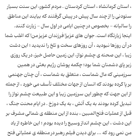
، استان کرمانشاه ، استان کردستان . مردم کشور، این سنت بسیار
ستودنى را از چند سال پیش در پیش گرفتند که بیایند این مناطق
را سالیانه - بخصوص در چنین ایامى در اول سال - زیارت کنند.
اینجا زیارتگاه است. جوان هاى عزیز! فرزندان عزیز من! که اغلب شما
در آن روزها نبودید ، آن روزهاى سخت و تلخ را ندیدید ؛ این دشت
زیبا ، این صحنه ى چشم ‌نواز، این زمین حاصل خیز، در یک روزى
زیر پاى دشمنان شما بود؛ چکمه‌ پوشان رژیم بعثى در همین
سرزمینى که مال شماست ، متعلق به شماست ، آن چنان جهنمى
بر پا کرده بودند که انسان از جهات مختلف تأسف می خورد ، از جمله
از این جهت که چطور این سرزمین زیبا و این طبیعت چشم‌ نواز را
تبدیل کرده بودند به یک آتش ، به یک دوزخ . در ایام محنت جنگ ،
قبل از عملیات فتح‌المبین ، بنده از این منطقه ‌ى شمالى مشرف بر
این دشت ، این چشم ‌انداز وسیع را دیده بودم ؛ این خاطره از یاد
من نمی رود که ... برای دیدن فیلم رهبر در منطقه ی عملیاتی فتح