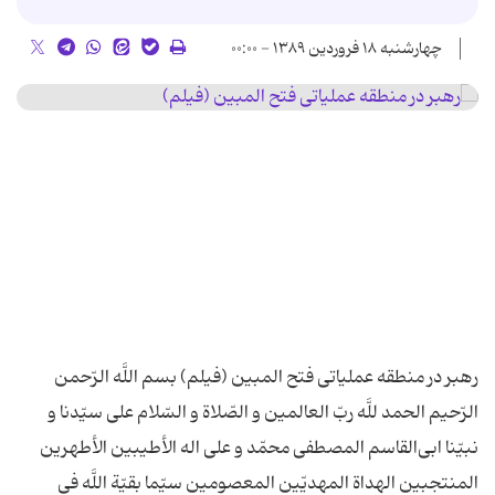
چهارشنبه ۱۸ فروردین ۱۳۸۹ - ۰۰:۰۰
رهبر در منطقه عملیاتی فتح المبین (فیلم) بسم ‌اللَّه ‌الرّحمن
‌الرّحیم‌ الحمد للَّه ربّ العالمین و الصّلاة و السّلام على سیّدنا و
نبیّنا ابى‌القاسم المصطفى محمّد و على اله الأطیبین الأطهرین
المنتجبین الهداة المهدیّین المعصومین سیّما بقیّة اللَّه فى