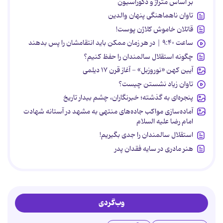
بر اساس متراژ و دکوراسیون
تاوان ناهماهنگی پنهان والدین
قاتلان خاموش کلاژن پوست!
ساعت ۹:۴۰ | در هر زمان ممکن باید انتقامشان را پس بدهند
چگونه استقلال سالمندان را حفظ کنیم؟
آیین کهن «نوروزبل» - آغاز قرن ۱۷ دیلمی
تاوان زیاد نشستن چیست؟
پنجره‌ای به گذشته؛ خبرنگاران، چشم بیدار تاریخ
آماده‌سازی مواکب جاده‌های منتهی به مشهد در آستانه شهادت
امام رضا علیه السلام
استقلال سالمندان را جدی بگیریم!
هنر مادری در سایه‌ فقدان پدر
وب‌گردی