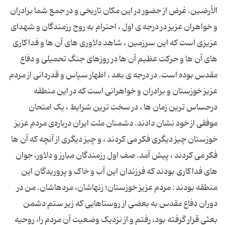
الأرضین. غرض از حضور در این مکان تاریخى و در جمع شما برادران
و خواهران عزیز در درجه ‌ى اول ، احترام به روح رزمندگان و شهداى
عزیزى است که این سرزمین ، شاهد دلاوری هاى آن ها و فداکاری
هاى آن ها و حرکت عظیم آن ها در روزهاى جنگ تحمیلى و دفاع
مقدس بوده است. در درجه ‌ى بعد ، اظهار سپاس و قدردانى از مردم
عزیز خوزستان و برادران و خواهرانى است که در این منطقه
درحساس ‌ترین زمان ها ، در سخت ‌ترین شرایط ، یک امتحان
موفقى از خود نشان دادند. دشمنان ملت ایران درباره‌ى مردم عزیز
خوزستان چیز دیگرى فکر می کردند ، و چیز دیگرى از آنچه که آن ها
فکر می کردند ، پیش آمد. صف اول رزمندگان مبارز و دلاور، جوان
هاى فداکارى بودند که فرزندان این آب و خاک و پروریدگان این
منطقه بودند : مردم عزیز خوزستان؛ زنهاشان، مردهاشان. من در
دوران دفاع مقدس به بعضى از روستاهایی که زیر ستم دشمن
بعثى قرار گرفته بود، رفتم و از نزدیک وضعیت آن مردم را، روحیه