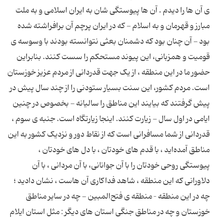
‌ى آن ها را دیدم . آن ها پیوستگى ‌شان به ایران اسلامى و به ملت
مبارز و قهرمان و به اسلام - که در ایران پرچم آن برافراشته شده
بود - آن چنان بود که دشمنان بعثى نتوانسته بودند با وسوسه‌ ى
قومیت و همزبانى، این پیوند مستحکم را سست کنند. بنابراین
حضور ما در این منطقه ، از یک جهت قدردانى از مردم عزیز خوزستان
است. مردم کشور، این سنت بسیار ستودنى را از چند سال پیش در
پیش گرفتند که بیایند این مناطق را سالیانه - بخصوص در چنین
ایامى در اول سال - زیارت کنند. اینجا زیارتگاه است. جنبه‌ ى سوم ،
قدردانى از شما مسافرانى است که از نقاط دور و نزدیک کشور به این
مناطق آمده‌اید ، با قدم هاى خودتان ، با دل هاى خودتان ،
پیوستگى روحى خودتان را با آن جوانانى، با آن مردانى ، با آن
دلاورانى که این منطقه ، شاهد فداکارى آن هاست ، نشان دادید ؛
چه در این منطقه – منطقه ‌ى فتح‌المبین - چه در سایر مناطق
خوزستان و چه در مناطق جنگى استان هاى دیگر : مثل استان ایلام