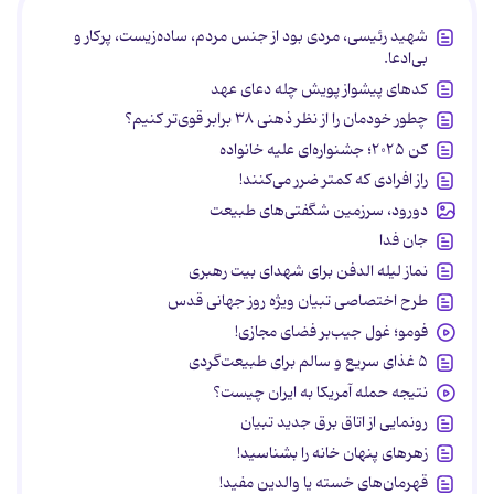
شهید رئیسی، مردی بود از جنس مردم، ساده‌زیست، پرکار و
بی‌ادعا.
کدهای پیشواز پویش چله دعای عهد
چطور خودمان را از نظر ذهنی ۳۸ برابر قوی‌تر کنیم؟
کن ۲۰۲۵؛ جشنواره‌ای علیه خانواده
راز افرادی که کمتر ضرر می‌کنند!
دورود، سرزمین شگفتی‌های طبیعت
جان فدا
نماز لیله الدفن برای شهدای بیت رهبری
طرح اختصاصی تبیان ویژه روز جهانی قدس
فومو؛ غول جیب‌بر فضای مجازی!
۵ غذای سریع و سالم برای طبیعت‌گردی
نتیجه حمله آمریکا به ایران چیست؟
رونمایی از اتاق برق جدید تبیان
زهرهای پنهان خانه را بشناسید!
قهرمان‌های خسته یا والدین مفید!