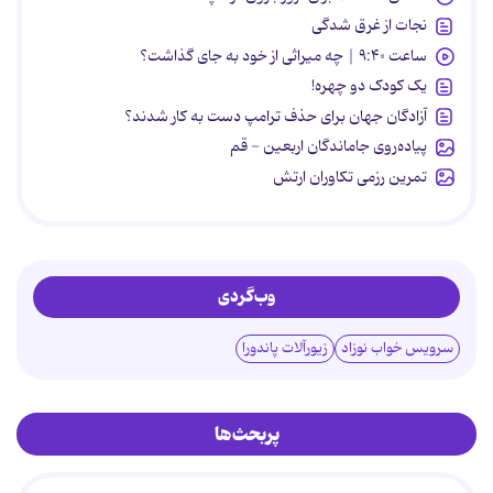
نجات از غرق شدگی
ساعت ۹:۴۰ | چه میراثی از خود به جای گذاشت؟
یک کودک دو چهره!
آزادگان جهان برای حذف ترامپ دست به کار شدند؟
پیاده‌روی جاماندگان اربعین - قم
تمرین رزمی تکاوران ارتش
وب‌گردی
سرویس خواب نوزاد
زیورآلات پاندورا
پربحث‌ها