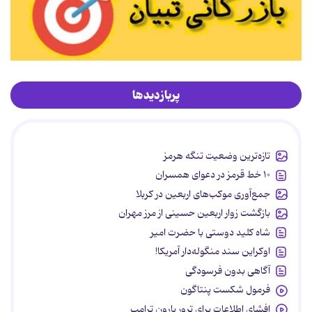
پربازدیدها
تازه‌ترین وضعیت تنگه هرمز
۱۰ خط قرمز در دعوای همسران
جمع‌آوری موکب‌های اربعین در کربلا
بازگشت زوار اربعین حسینی از مرز مهران
شاه کلید دوستی با حضرت امیر
اوکراین سند منگوله‌دار آمریکا!
آگاهی بدون فرسودگی
فرمول شکست پنتاگون
افشای اطلاعات برای ترور بارون ترامپ