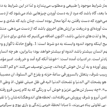
مار شرایط موجود را طبیعی و مطلوب می‌پندارد و لذا در این شرایط به دن
اما بعد، گاه باشد كه مرد از به دست آوردن چیزهایی شاد می‌شود كه از 
می‌خورد كه دست یافتن به آنها محال بوده است،‌ چنان باید كه شادی و س
ت آورده‌ای و دریغت بر ارزش‌های اخروی باشد كه از دست می‌دهی. منش
ا و لذت‌های دنیایی باشد، اكنون اضافه می‌كنیم كه شادی برای دنیا ا
غفلت،‌ ولی حزن و اندوه از جنس هشیاری است. توضیح اینكه وجود اندوه وابسته به دو شرط است: 1. وقوع حادث
ری؛ هر چه فهم انسان بیشتر باشد اندوه او بیشتر خواهد بود؛ بنابراین، هر چه انسا
دتر است. در ادبیات آمده است: >خوشا آنكه كره آمد و خر رفت. امیر مؤمن
وی آورده و به آن دل خوش كرده‌اند،‌ چنین توصیف می‌كند: «و كم اكلت
 ربیب شرف،‌ یتعلل بالسرور فی ساعة حزنه و یفزع الی السلوة،‌ ان مصیبة
ا هو یضحك الی الدنیا و تضحك الدنیا الیه فی ظل عیش غفول، اذ وطی ال
. «چه بسیار تن‌هایی عزیز و خوش آب و رنگی كه به كام زمین فرو رفته‌ا
 دامن آبرو و شرف پرورش می‌یافته‌اند،‌ لحظه‌های اندوهگنانه‌شان را با تف
بی تفاوتی پناه می‌برند، تا مبادا لحظة خرمی زندگی و بازی پوچ و سرگرمی