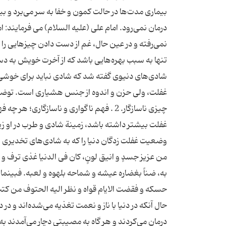
بیماری مدت‌ها در حالت كمون و خفا به سر می‌برد و بی
درمان نمی‌رود. امام علی (علیه السلام) می فرمایند: 
نمی‌رفته و در عین حال،‌ غم از دست دادن چیزهایی را 
تنها به سبب بهره‌هایی باشد كه از آخرت خویش به دس
شادی‌های دنیوی گفته شد كه شادی نباید برای خوشی‌ه
چیزی ناسازگار. 2 . فهم ناگواری و ناسازگا
غفلت بیشتر داشته باشد، زمینة شادی و طرب در او زیا
وضعیت غفلت زدگان دنیا را كه به شادی‌های تخدیری ر
من عزیز جسدٍ و انیق لونٍ،‌ كان فی الدنیا غذی ترف و
به، ضناً بغضاره عیشه و شماحه بلهوه و لعبه. فبینم
حسكه و فقضت الایام قواه و نظر الیه الحتوف من كتب»
حال آنكه در دنیا با ناز و نعمت تغذیه می‌شده‌اند و در
درمان می‌كردند و هر گاه به مصیبتی دچار می‌آمدند به 