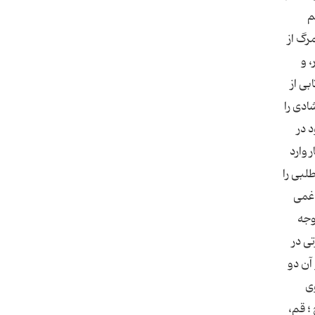
م
رگ از
‌ و
بی از
ادی را
 در
 وارد
لبی را
 غمی
وجه
لی [1] یك عمل در صورتی در
ود دارد و آن دو
وی
؛ قم،