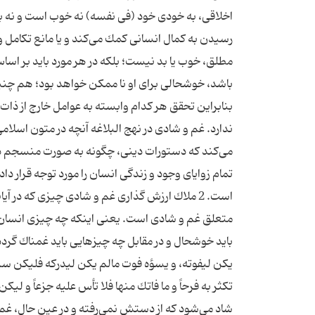
اخلاقی، به خودی خود (فی نفسه) نه خوب است و نه بد،
رسیدن به كمال انسانی كمك می‌كند و یا مانع تكامل 
مطلق، خوب یا بد نیست؛‌ بلكه در هر مورد باید بر اس
باشد، خوشحالی برای او نا ممكن خواهد بود؛ هم چن
بنابراین تحقق هر كدام وابسته به عوامل خارج از ذ
ندارد. غم و شادی در نهج البلاغه آنچه در متون اسلام
می‌كند كه دستورات دینی، چگونه به صورت منسجم در
تمام زوایای وجود و زندگی انسان را مورد توجه قرار دا
است. 2 ملاك ارزش گذاری غم و شادی چیزی كه در آ
متعلق غم و شادی است. یعنی اینكه چه چیزی انسان را 
باید خوشحال و در مقابل چه چیزهایی باید غمناك گردد؟
یكن لیفوته، و یسؤه فوت مالم یكن لیدركه فلیكن سرو
تكثر به فرحاً و ما فاتك منها فلا تأس علیه جزعاً و ل
شاد می‌شود كه از دستش نمی‌رفته و در عین حال،‌ غم 