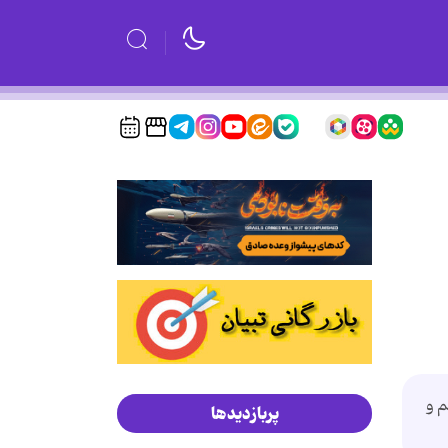
م و
پربازدیدها