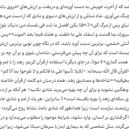
شد كه از آخرت خویش به دست آورده‌ای و دریغت بر ارزش‌های اخروی باشد
چنگ می‌آوری،‌ شاد مباش و از ارزش‌های دنیوی و مادی كه از دست می‌ده
اندوهگین مشو،‌ و همت خویش را به تمامی،‌ صرف دنیای پس از مرگ كن» 3 «فلا یكن افضل ما نلت فی نفسك من دنیا
كن سرورك بما قدمت و اسفك علی ما خلفت، و همّك فیما بعد الموت» «پس
ن آتش خشمی،‌ برترین دست آورد باشد، كه در نگاه چون تویی برترین ارزش
 بایسته است كه برای آن چه پیش می‌فرستی،‌ شادمان شوی و بر آن چه بر 
می‌نهی افسوس بخوری و فراسوی زندگی این جهان را همت گماری» 4 مولا، در جای دیگر با استفاده از قرآن كریم، زهد را 
قرآن قال الله سبحانه: >لكیلا تأسوا علی ما فاتكم و لا تفرحوا بما آتاكم<
بطرفیه» «شاخه‌ها و مصادیق زهد، همه در میان دو كلمه از قرآن خلاصه
ندوهگین نشوید و برای آن چه بهره می‌برید شادی نكنید< هر آنكه بر از 
رفته اندوهناك،‌ و بر دستاورد شادمان نشود،‌ هر دو روی سكه‌ای زهد را بهره یافــته است» 5 بنابراین، هر یك از غم و 
ارزشمند نیازمند است؛ زیرا همانطور كه شادی باعث نشاط روح می‌گردد؛ 
گر فشاری بر انسان، وارد نشود، شرایط موجود را مطلوب می‌پندارد و در 
‌گردد. مثل شخصی كه به بیماری ایدز یا سرطان مبتلا می‌شود، زیرا این