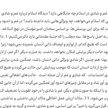
غم و شادی در اسلام چه جایگاهی دارد؟ دیدگاه اسلام درباره غم و شادی
ه اسلام می‌خواهد، چه ویژگی‌هایی باید داشته باشد؟ در غم و اندوه بو
ه برای این پرسش‌ها، بر اساس سخنان امیر مؤمنان در نهج البلاغه،
پاسخ‌های روشن و منطقی یافت شود. قبل از پرداختن به اصل پاسخ‌ها،‌ سه مط
ست كه هیچ كدام، از لوازم و اوصاف ذاتی انسان شمرده نمی‌شود؛ زیرا ا
ود حالت دیگر برایش امكان نخواهد داشت. به عبارت دیگر: اگر غم، از لاز
 بود؛ هم چنین اگر شادی ویژگی ذاتی انسان باشد، غمگین شدن برایش 
 خارج از ذات انسان است كه موجب پیدایش این حالت می‌گردد و هیچ كد
ان در غم و شادی احساسات – كه شادی و غم از آن جمله است – حالت‌های انفعالی نفس،
آور شاد و در مقابل چیزهای اندوه آور غمگین می‌گردد؛ اما از آن جایی كه
و یا اینكه به صورت‌های دیگر، غم یا شادی را در خود تقویت یا تضعیف كند
بودن یا غمگین بودن یك عمل اخلاقی اختیاری محسوب می‌شود. 1 3. ملاك ارزش عمل اخلاقی ملاك ارزش داشتن و نداش
رار می‌گیرد یا خیر؟ بر این اساس، غم و شادی، خنده و گریه به عنوان یك