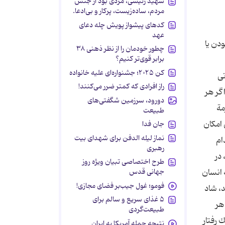
شهید رئیسی، مردی بود از جنس
مردم، ساده‌زیست، پرکار و بی‌ادعا.
کدهای پیشواز پویش چله دعای
عهد
دن یا
چطور خودمان را از نظر ذهنی ۳۸
برابر قوی‌تر کنیم؟
کن ۲۰۲۵؛ جشنواره‌ای علیه خانواده
لب را كه جنبة مقدماتی دارد ذكر می‌كنیم: 1. ذاتی
راز افرادی که کمتر ضرر می‌کنند!
گر هر
دورود، سرزمین شگفتی‌های
مة
طبیعت
امكان
جان فدا
نماز لیله الدفن برای شهدای بیت
ام
رهبری
 در
طرح اختصاصی تبیان ویژه روز
 انسان
جهانی قدس
فومو؛ غول جیب‌بر فضای مجازی!
،‌ شاد
۵ غذای سریع و سالم برای
تن هر
طبیعت‌گردی
 رفتار
نتیجه حمله آمریکا به ایران