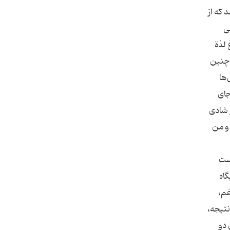
 كه از
ی
ك بلوغ لذة
 چنین
‌ها
جای
با غم و شادی
 و من
دست
شادی جایگاه
غم،
نتیجه،
 دو