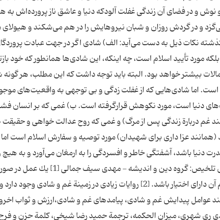
نوش و در فضای آن زندگی غفلت آلودكه دنیا و عاشق ناز پرورده‌اش به ه
ا می‌گزد و در گردش روزان و شبان نیروهایش را در هم می‌شكند و هیولای م
نتیجه گیری از مطالب گذشته نكات ذیل به دست می‌آید: الف) شادی اگر در جهت عبادت پروردگار،
لكه مورد تأیید اسلام است، چه اینكه،‌ این شادی‌ها همانطور كه خود بازتا
ات بیشتر خواهد بود. البته باید توجه داشت كه این مطلب،‌ هر گونه ش
ست. اما شادی‌هایی كه از غفلت زدگی و بی توجهی به واقعیت‌های موجود
ای دنیا است، مورد نكوهش قرارگرفته است. ب) غمی كه بر انسان فشار
انند غم دربارة زندگی پس از مرگ) و غمی كه روح عدالت خواهی و حقیقت ط
اند (همانند عزا داری برای شهیدان) مورد توصیه و سفارش اسلام است اما
 قدرت دنیا باشد،‌ آشفتگی خاطر و افسردگی را به ارمغان می‌آورد و به هیچ 
مورد قبول اسلام نیست. نویسنده: محمد قدیر دانش تلخیص: گروه دین و اندیشه - مهدی سیف جما
قلمرو رفتارهای اخلاقی قرار می‌گیرد كه انسان در انجام آن دارای اختیار باشد. [2] روایات زیادی در زمینة غم و شادی وج
نند عوامل پیدایش غم و شادی،‌ پیامدهای غم و شادی،‌ارزش و ثواب اخر
حمدی ری شهری، میزان الحكمه، ترجمة حمید رضا شیخی، كلمة حزن و فرح 