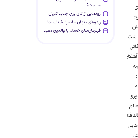
چیست؟
ی
رونمایی از اتاق برق جدید تبیان
رت
زهرهای پنهان خانه را بشناسید!
ان
قهرمان‌های خسته یا والدین مفید!
داشت.
اتی
آشكار
نه
ه
ه،
موری
مالم
ك فلا
زهایی
،‌