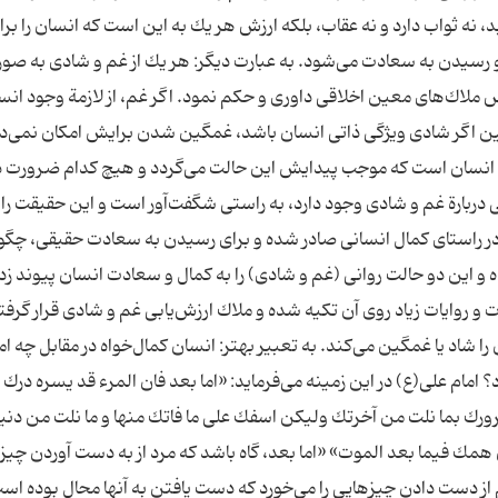
 نه ثواب دارد و نه عقاب، بلكه ارزش هر یك به این است كه انسان را برا
و رسیدن به سعادت می‌شود. به عبارت دیگر: هر یك از غم و شادی به صو
اس ملاك‌های معین اخلاقی داوری و حكم نمود. اگر غم، از لازمة وجود انس
ین اگر شادی ویژگی ذاتی انسان باشد، غمگین شدن برایش امكان نمی‌
ات انسان است كه موجب پیدایش این حالت می‌گردد و هیچ كدام ضرورت ذ
ی دربارة غم و شادی وجود دارد، به راستی شگفت‌آور است و این حقیقت را 
 راستای كمال انسانی صادر شده و برای رسیدن به سعادت حقیقی، چگو
ده و این دو حالت روانی (غم و شادی) را به كمال و سعادت انسان پیوند زد
یات و روایات زیاد روی آن تكیه شده و ملاك ارزش‌یابی غم و شادی قرار گرفت
شاد یا غمگین می‌كند. به تعبیر بهتر: انسان كمال‌خواه در مقابل چه ا
 امام علی(ع) در این زمینه می‌فرماید: «اما بعد فان المرء قد یسره درك 
رك بما نلت من آخرتك ولیكن اسفك علی ما فاتك منها و ما نلت من دنیا
یكن همك فیما بعد الموت» «اما بعد، گاه باشد كه مرد از به دست آوردن چی
از دست دادن چیزهایی را می‌خورد كه دست یافتن به آنها محال بوده است