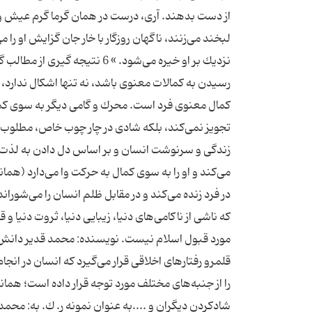
از دست بدهند. آری،‌ درست در همان گرما گرم عیش و 
لبخند می‌زنند‌، ناگهان روزگار با خار جان گزایش او ر
نزدیك بر او خیره می‌شود. » 6 
رسیدن به كمالات معنوی باشد، نه تنها اشكال ندارد،‌ ب
كمال معنوی فرد است. محرك و گامی دیگر به سوی كمال
تجویز نمی‌كند، بلكه شادی در چار چوب خاص، مطلوب ا
زندگی و سرنوشت انسان و بر اساس دل دادن به لذت‌ه
می‌كند و او را به سوی كمال به حركت وا می‌دارد (هم
در فرد زنده می‌كند و در مقابل ظلم انسان را می‌شور
كه ناشی از ناكامی‌های دنیا، زیبایی دنیا، ثروت دنیا و
را از جنبه‌های مختلف مورد توجه قرار داده است؛ هما
شادكردن دیگران و ....به عنوان نمونه ر. ك. به: م