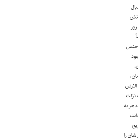
بال
دستش
رور
أ
ز جنس
ة ناگوار و وجود
ن،
ان،
 الارض
 نزلت
دهر به
ند،
ریح
‌شان را