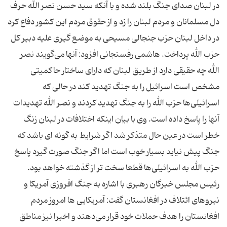
در لبنان صدای جنگ بلند شده و با آنكه سید حسن نصر الله حرف
دل مسلمانان و مردم لبنان را زد و از حقوق مردم این كشور دفاع كرد
در داخل لبنان حزب جنجالی مسیحی به موضع گیری علیه دبیر كل
حزب الله پرداخت. هاشمی رفسنجانی افزود: آنها می‌گویند نصر
الله چه حقیقی دارد از طریق لبنان كه دارای ساختار حاكمیتی
مشخص است اسرائیل را به جنگ تهدید كند در حالی كه
اسرائیلی‌ها حزب الله را به جنگ تهدید كردند و نصر الله تهدیدات
آنها را پاسخ داده است. وی با بیان اینكه اختلافات در لبنان زنگ
خطر است در عین حال متذكر شد اگر شرایط به گونه ای باشد كه
جنگ پیش نیاید بسیار خوب است اما اگر جنگ صورت گیرد پاسخ
حزب الله به اسرائیلی‌ها قطعا سخت تر از گذشته خواهد بود.
رئیس مجلس خبرگان رهبری با اشاره به جنگ افروزی آمریكا و
نیروهای ائتلاف در افغانستان گفت: آمریكایی ها امروز مردم
افغانستان را هدف حملات خود قرار می‌دهند و اخیرا نیز مناطق