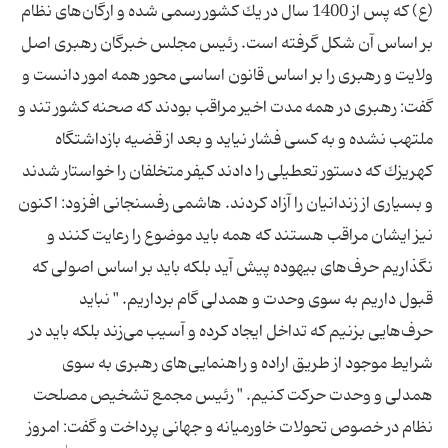
(ع) كه پس از 1400 سال در یك كشور رسمی شده و ارگان‌های نظام
بر اساس آن شكل گرفته است. رئیس مجلس خبرگان رهبری اصل
ولایت و رهبری را بر اساس قانون اساسی محور همه امور دانست و
گفت: رهبری در همه مدت‌ اخیر مراقب بودند كه صحنه كشور تند و
ملتهب نشده و به كسی فشار نیاید و بعد از قضیه بازداشتگاه
كهریزك كه دستور تعطیلی را دادند كیفر متخلفان را خواستار شدند
و بسیاری از زندانیان را آزاد كردند. هاشمی رفسنجانی افزود: اكنون
نیز ایشان مراقب هستند كه همه باید موضوع را رعایت كنند و
نگذاریم حرف‌های بیهوده پیش آید بلكه باید بر اساس اصولی كه
قبول داریم به سوی وحدت و همدلی گام برداریم. " نباید
حرف‌هایی بزنیم كه تداخل ایجاد كرده و آسیب می‌زند بلكه باید در
شرایط موجود از طریق اراده و راهنمایی‌های رهبری به سوی
همدلی و وحدت حركت كنیم. " رئیس مجمع تشخیص مصلحت
نظام در خصوص تحولات خاورمیانه و جهانی پرداخت و گفت: امروز