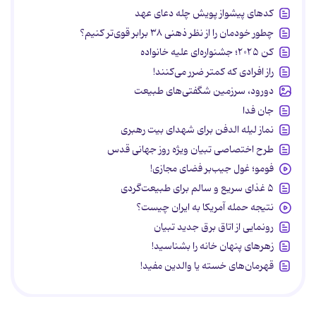
کدهای پیشواز پویش چله دعای عهد
چطور خودمان را از نظر ذهنی ۳۸ برابر قوی‌تر کنیم؟
کن ۲۰۲۵؛ جشنواره‌ای علیه خانواده
راز افرادی که کمتر ضرر می‌کنند!
دورود، سرزمین شگفتی‌های طبیعت
جان فدا
نماز لیله الدفن برای شهدای بیت رهبری
طرح اختصاصی تبیان ویژه روز جهانی قدس
فومو؛ غول جیب‌بر فضای مجازی!
۵ غذای سریع و سالم برای طبیعت‌گردی
نتیجه حمله آمریکا به ایران چیست؟
رونمایی از اتاق برق جدید تبیان
زهرهای پنهان خانه را بشناسید!
قهرمان‌های خسته یا والدین مفید!