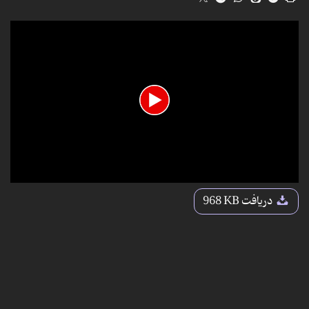
0
seconds
دریافت
968 KB
of
12
seconds