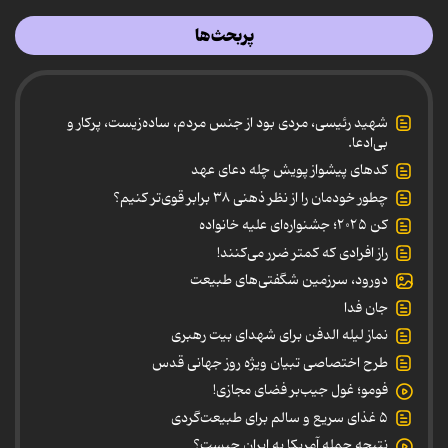
پربحث‌ها
شهید رئیسی، مردی بود از جنس مردم، ساده‌زیست، پرکار و
بی‌ادعا.
کدهای پیشواز پویش چله دعای عهد
چطور خودمان را از نظر ذهنی ۳۸ برابر قوی‌تر کنیم؟
کن ۲۰۲۵؛ جشنواره‌ای علیه خانواده
راز افرادی که کمتر ضرر می‌کنند!
دورود، سرزمین شگفتی‌های طبیعت
جان فدا
نماز لیله الدفن برای شهدای بیت رهبری
طرح اختصاصی تبیان ویژه روز جهانی قدس
فومو؛ غول جیب‌بر فضای مجازی!
۵ غذای سریع و سالم برای طبیعت‌گردی
نتیجه حمله آمریکا به ایران چیست؟